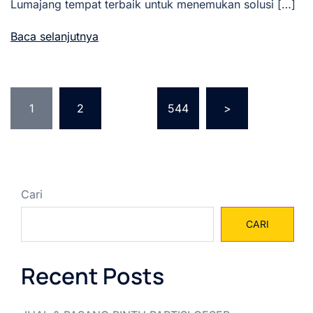
Lumajang tempat terbaik untuk menemukan solusi […]
Baca selanjutnya
Paginasi
1
2
…
544
>
pos
Cari
CARI
Recent Posts