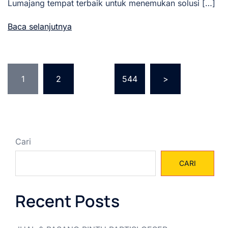
Lumajang tempat terbaik untuk menemukan solusi […]
Baca selanjutnya
Paginasi
1
2
…
544
>
pos
Cari
CARI
Recent Posts