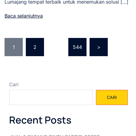
Lumajang tempat terbaik untuk menemukan solusi […]
Baca selanjutnya
Paginasi
1
2
…
544
>
pos
Cari
CARI
Recent Posts