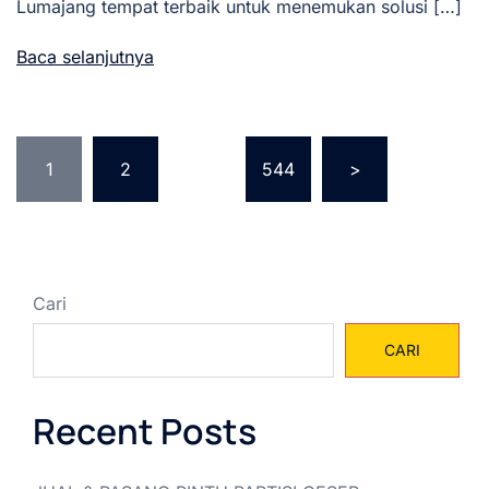
Lumajang tempat terbaik untuk menemukan solusi […]
Baca selanjutnya
Paginasi
1
2
…
544
>
pos
Cari
CARI
Recent Posts