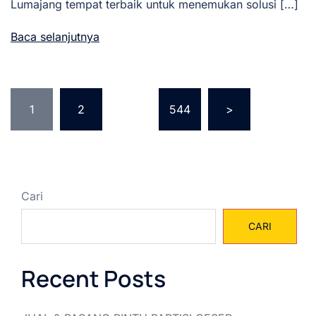
Lumajang tempat terbaik untuk menemukan solusi […]
Baca selanjutnya
Paginasi
1
2
…
544
>
pos
Cari
CARI
Recent Posts