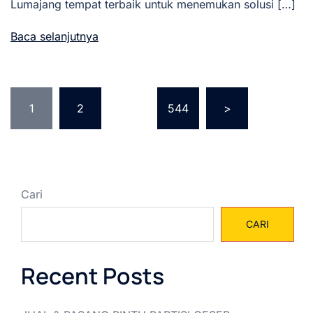
Lumajang tempat terbaik untuk menemukan solusi […]
Baca selanjutnya
Paginasi
1
2
…
544
>
pos
Cari
CARI
Recent Posts