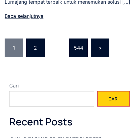
Lumajang tempat terbaik untuk menemukan solusi […]
Baca selanjutnya
Paginasi
1
2
…
544
>
pos
Cari
CARI
Recent Posts