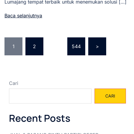
Lumajang tempat terbaik untuk menemukan solusi […]
Baca selanjutnya
Paginasi
1
2
…
544
>
pos
Cari
CARI
Recent Posts