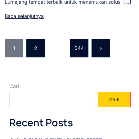
Lumajang tempat terbaik untuk menemukan solusi […]
Baca selanjutnya
Paginasi
1
2
…
544
>
pos
Cari
CARI
Recent Posts