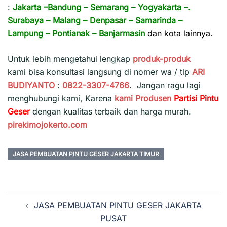
:
Jakarta
–
Bandung
–
Semarang
–
Yogyakarta
–.
Surabaya
–
Malang
–
Denpasar
–
Samarinda
–
Lampung
–
Pontianak
–
Banjarmasin
dan kota lainnya.
Untuk lebih mengetahui lengkap
produk-produk
kami bisa konsultasi langsung di nomer wa / tlp
ARI
BUDIYANTO
:
0822-3307-4766
. Jangan ragu lagi
menghubungi kami, Karena
kami
Produsen
Partisi Pintu
Geser
dengan kualitas terbaik dan harga murah.
pirekimojokerto.com
JASA PEMBUATAN PINTU GESER JAKARTA TIMUR
Navigasi
JASA PEMBUATAN PINTU GESER JAKARTA
Tulisan
PUSAT