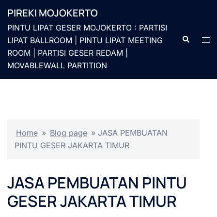
Langsung
PIREKI MOJOKERTO
ke
PINTU LIPAT GESER MOJOKERTO : PARTISI
isi
Cari
Men
LIPAT BALLROOM | PINTU LIPAT MEETING
togg
ROOM | PARTISI GESER REDAM |
MOVABLEWALL PARTITION
Home
»
Blog page
»
JASA PEMBUATAN
PINTU GESER JAKARTA TIMUR
JASA PEMBUATAN PINTU
GESER JAKARTA TIMUR