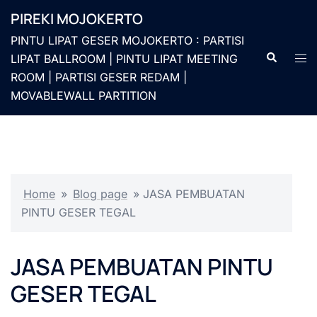
Langsung
PIREKI MOJOKERTO
ke
PINTU LIPAT GESER MOJOKERTO : PARTISI
isi
Cari
Men
LIPAT BALLROOM | PINTU LIPAT MEETING
togg
ROOM | PARTISI GESER REDAM |
MOVABLEWALL PARTITION
Home
»
Blog page
»
JASA PEMBUATAN
PINTU GESER TEGAL
JASA PEMBUATAN PINTU
GESER TEGAL