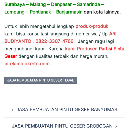
Surabaya
–
Malang
–
Denpasar
–
Samarinda
–
Lampung
–
Pontianak
–
Banjarmasin
dan kota lainnya.
Untuk lebih mengetahui lengkap
produk-produk
kami bisa konsultasi langsung di nomer wa / tlp
ARI
BUDIYANTO
:
0822-3307-4766
. Jangan ragu lagi
menghubungi kami, Karena
kami
Produsen
Partisi Pintu
Geser
dengan kualitas terbaik dan harga murah.
pirekimojokerto.com
JASA PEMBUATAN PINTU GESER TEGAL
Navigasi
JASA PEMBUATAN PINTU GESER BANYUMAS
Tulisan
JASA PEMBUATAN PINTU GESER GROBOGAN