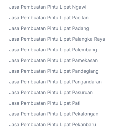
Jasa Pembuatan Pintu Lipat Ngawi
Jasa Pembuatan Pintu Lipat Pacitan
Jasa Pembuatan Pintu Lipat Padang
Jasa Pembuatan Pintu Lipat Palangka Raya
Jasa Pembuatan Pintu Lipat Palembang
Jasa Pembuatan Pintu Lipat Pamekasan
Jasa Pembuatan Pintu Lipat Pandeglang
Jasa Pembuatan Pintu Lipat Pangandaran
Jasa Pembuatan Pintu Lipat Pasuruan
Jasa Pembuatan Pintu Lipat Pati
Jasa Pembuatan Pintu Lipat Pekalongan
Jasa Pembuatan Pintu Lipat Pekanbaru