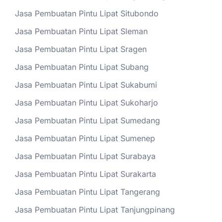
Jasa Pembuatan Pintu Lipat Situbondo
Jasa Pembuatan Pintu Lipat Sleman
Jasa Pembuatan Pintu Lipat Sragen
Jasa Pembuatan Pintu Lipat Subang
Jasa Pembuatan Pintu Lipat Sukabumi
Jasa Pembuatan Pintu Lipat Sukoharjo
Jasa Pembuatan Pintu Lipat Sumedang
Jasa Pembuatan Pintu Lipat Sumenep
Jasa Pembuatan Pintu Lipat Surabaya
Jasa Pembuatan Pintu Lipat Surakarta
Jasa Pembuatan Pintu Lipat Tangerang
Jasa Pembuatan Pintu Lipat Tanjungpinang