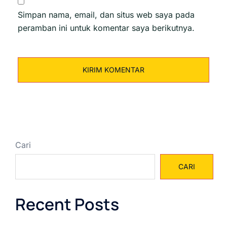
Simpan nama, email, dan situs web saya pada
peramban ini untuk komentar saya berikutnya.
Cari
CARI
Recent Posts