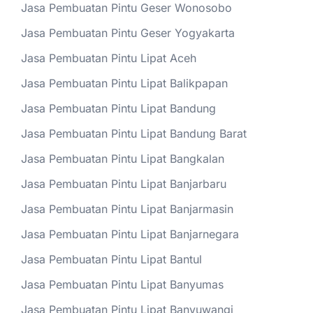
Jasa Pembuatan Pintu Geser Wonosobo
Jasa Pembuatan Pintu Geser Yogyakarta
Jasa Pembuatan Pintu Lipat Aceh
Jasa Pembuatan Pintu Lipat Balikpapan
Jasa Pembuatan Pintu Lipat Bandung
Jasa Pembuatan Pintu Lipat Bandung Barat
Jasa Pembuatan Pintu Lipat Bangkalan
Jasa Pembuatan Pintu Lipat Banjarbaru
Jasa Pembuatan Pintu Lipat Banjarmasin
Jasa Pembuatan Pintu Lipat Banjarnegara
Jasa Pembuatan Pintu Lipat Bantul
Jasa Pembuatan Pintu Lipat Banyumas
Jasa Pembuatan Pintu Lipat Banyuwangi