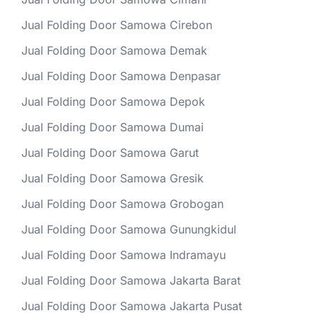
Jual Folding Door Samowa Cirebon
Jual Folding Door Samowa Demak
Jual Folding Door Samowa Denpasar
Jual Folding Door Samowa Depok
Jual Folding Door Samowa Dumai
Jual Folding Door Samowa Garut
Jual Folding Door Samowa Gresik
Jual Folding Door Samowa Grobogan
Jual Folding Door Samowa Gunungkidul
Jual Folding Door Samowa Indramayu
Jual Folding Door Samowa Jakarta Barat
Jual Folding Door Samowa Jakarta Pusat