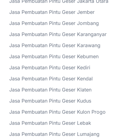
Jasa Pembuatan Pintu Geser Jakarta Utara
Jasa Pembuatan Pintu Geser Jember
Jasa Pembuatan Pintu Geser Jombang
Jasa Pembuatan Pintu Geser Karanganyar
Jasa Pembuatan Pintu Geser Karawang
Jasa Pembuatan Pintu Geser Kebumen
Jasa Pembuatan Pintu Geser Kediri
Jasa Pembuatan Pintu Geser Kendal
Jasa Pembuatan Pintu Geser Klaten
Jasa Pembuatan Pintu Geser Kudus
Jasa Pembuatan Pintu Geser Kulon Progo
Jasa Pembuatan Pintu Geser Lebak
Jasa Pembuatan Pintu Geser Lumajang