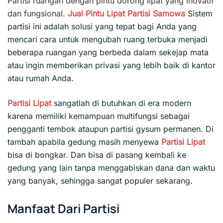
Partisi ruangan dengan pintu dorong lipat yang inovatif
dan fungsional.
Jual Pintu Lipat
Partisi
Samowa
Sistem
partisi ini adalah solusi yang tepat bagi Anda yang
mencari cara untuk mengubah ruang terbuka menjadi
beberapa ruangan yang berbeda dalam sekejap mata
atau ingin memberikan privasi yang lebih baik di kantor
atau rumah Anda.
Partisi Lipat
sangatlah di butuhkan di era modern
karena memiliki kemampuan multifungsi sebagai
pengganti tembok ataupun partisi gysum permanen. Di
tambah apabila gedung masih menyewa
Partisi Lipat
bisa di bongkar. Dan bisa di pasang kembali ke
gedung yang lain tanpa menggabiskan dana dan waktu
yang banyak, sehingga sangat populer sekarang.
Manfaat Dari Partisi