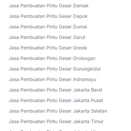
Jasa Pembuatan Pintu Geser Demak
Jasa Pembuatan Pintu Geser Depok
Jasa Pembuatan Pintu Geser Dumai
Jasa Pembuatan Pintu Geser Garut
Jasa Pembuatan Pintu Geser Gresik
Jasa Pembuatan Pintu Geser Grobogan
Jasa Pembuatan Pintu Geser Gunungkidul
Jasa Pembuatan Pintu Geser Indramayu
Jasa Pembuatan Pintu Geser Jakarta Barat
Jasa Pembuatan Pintu Geser Jakarta Pusat
Jasa Pembuatan Pintu Geser Jakarta Selatan
Jasa Pembuatan Pintu Geser Jakarta Timur