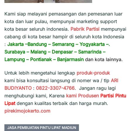
Kami siap melayani pemasangan dan pemesanan luar
kota dan luar pulau, mempunyai marketing support
kota besar seluruh indonesia.
Pabrik Partisi
mempunyai
cabang di kota besar hampir di seluruh kota Indonesia
:
Jakarta
–
Bandung
–
Semarang
–
Yogyakarta
–.
Surabaya
–
Malang
–
Denpasar
–
Samarinda
–
Lampung
–
Pontianak
–
Banjarmasin
dan kota lainnya.
Untuk lebih mengetahui lengkap
produk-produk
kami bisa konsultasi langsung di nomer wa / tlp
ARI
BUDIYANTO
:
0822-3307-4766
. Jangan ragu lagi
menghubungi kami, Karena
kami
Produsen
Partisi Pintu
Lipat
dengan kualitas terbaik dan harga murah.
pirekimojokerto.com
JASA PEMBUATAN PINTU LIPAT MADIUN