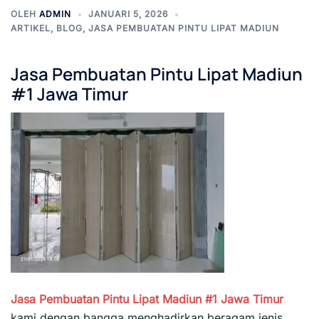
OLEH
ADMIN
JANUARI 5, 2026
ARTIKEL
,
BLOG
,
JASA PEMBUATAN PINTU LIPAT MADIUN
Jasa Pembuatan Pintu Lipat Madiun
#1 Jawa Timur
Jasa Pembuatan Pintu Lipat Madiun #1
Jawa Timur
kami dengan bangga menghadirkan beragam jenis