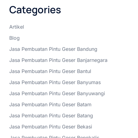
Categories
Artikel
Blog
Jasa Pembuatan Pintu Geser Bandung
Jasa Pembuatan Pintu Geser Banjarnegara
Jasa Pembuatan Pintu Geser Bantul
Jasa Pembuatan Pintu Geser Banyumas
Jasa Pembuatan Pintu Geser Banyuwangi
Jasa Pembuatan Pintu Geser Batam
Jasa Pembuatan Pintu Geser Batang
Jasa Pembuatan Pintu Geser Bekasi
Jasa Pembuatan Pintu Geser Bengkalis