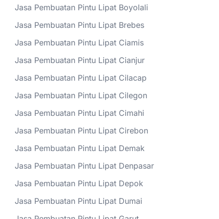
Jasa Pembuatan Pintu Lipat Boyolali
Jasa Pembuatan Pintu Lipat Brebes
Jasa Pembuatan Pintu Lipat Ciamis
Jasa Pembuatan Pintu Lipat Cianjur
Jasa Pembuatan Pintu Lipat Cilacap
Jasa Pembuatan Pintu Lipat Cilegon
Jasa Pembuatan Pintu Lipat Cimahi
Jasa Pembuatan Pintu Lipat Cirebon
Jasa Pembuatan Pintu Lipat Demak
Jasa Pembuatan Pintu Lipat Denpasar
Jasa Pembuatan Pintu Lipat Depok
Jasa Pembuatan Pintu Lipat Dumai
Jasa Pembuatan Pintu Lipat Garut