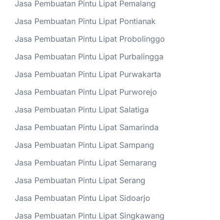
Jasa Pembuatan Pintu Lipat Pemalang
Jasa Pembuatan Pintu Lipat Pontianak
Jasa Pembuatan Pintu Lipat Probolinggo
Jasa Pembuatan Pintu Lipat Purbalingga
Jasa Pembuatan Pintu Lipat Purwakarta
Jasa Pembuatan Pintu Lipat Purworejo
Jasa Pembuatan Pintu Lipat Salatiga
Jasa Pembuatan Pintu Lipat Samarinda
Jasa Pembuatan Pintu Lipat Sampang
Jasa Pembuatan Pintu Lipat Semarang
Jasa Pembuatan Pintu Lipat Serang
Jasa Pembuatan Pintu Lipat Sidoarjo
Jasa Pembuatan Pintu Lipat Singkawang