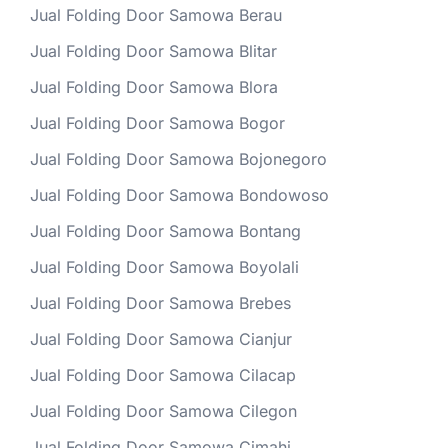
Jual Folding Door Samowa Berau
Jual Folding Door Samowa Blitar
Jual Folding Door Samowa Blora
Jual Folding Door Samowa Bogor
Jual Folding Door Samowa Bojonegoro
Jual Folding Door Samowa Bondowoso
Jual Folding Door Samowa Bontang
Jual Folding Door Samowa Boyolali
Jual Folding Door Samowa Brebes
Jual Folding Door Samowa Cianjur
Jual Folding Door Samowa Cilacap
Jual Folding Door Samowa Cilegon
Jual Folding Door Samowa Cimahi