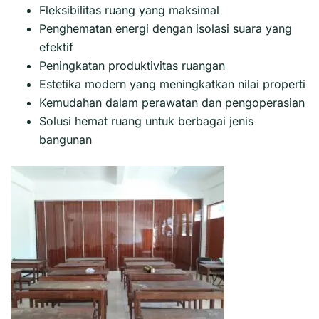
Fleksibilitas ruang yang maksimal
Penghematan energi dengan isolasi suara yang
efektif
Peningkatan produktivitas ruangan
Estetika modern yang meningkatkan nilai properti
Kemudahan dalam perawatan dan pengoperasian
Solusi hemat ruang untuk berbagai jenis
bangunan