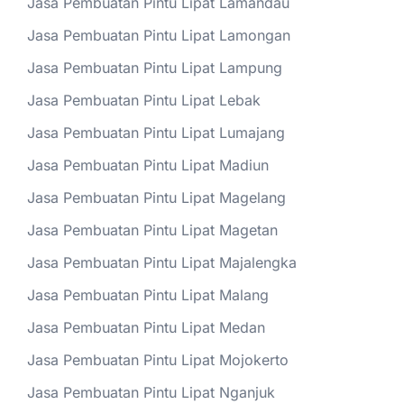
Jasa Pembuatan Pintu Lipat Lamandau
Jasa Pembuatan Pintu Lipat Lamongan
Jasa Pembuatan Pintu Lipat Lampung
Jasa Pembuatan Pintu Lipat Lebak
Jasa Pembuatan Pintu Lipat Lumajang
Jasa Pembuatan Pintu Lipat Madiun
Jasa Pembuatan Pintu Lipat Magelang
Jasa Pembuatan Pintu Lipat Magetan
Jasa Pembuatan Pintu Lipat Majalengka
Jasa Pembuatan Pintu Lipat Malang
Jasa Pembuatan Pintu Lipat Medan
Jasa Pembuatan Pintu Lipat Mojokerto
Jasa Pembuatan Pintu Lipat Nganjuk