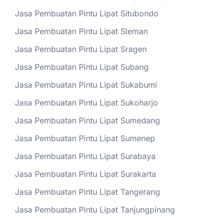
Jasa Pembuatan Pintu Lipat Situbondo
Jasa Pembuatan Pintu Lipat Sleman
Jasa Pembuatan Pintu Lipat Sragen
Jasa Pembuatan Pintu Lipat Subang
Jasa Pembuatan Pintu Lipat Sukabumi
Jasa Pembuatan Pintu Lipat Sukoharjo
Jasa Pembuatan Pintu Lipat Sumedang
Jasa Pembuatan Pintu Lipat Sumenep
Jasa Pembuatan Pintu Lipat Surabaya
Jasa Pembuatan Pintu Lipat Surakarta
Jasa Pembuatan Pintu Lipat Tangerang
Jasa Pembuatan Pintu Lipat Tanjungpinang