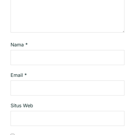
Nama
*
Email
*
Situs Web