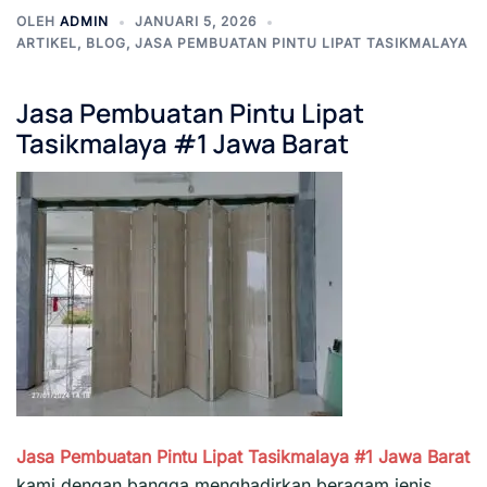
OLEH
ADMIN
JANUARI 5, 2026
ARTIKEL
,
BLOG
,
JASA PEMBUATAN PINTU LIPAT TASIKMALAYA
Jasa Pembuatan Pintu Lipat
Tasikmalaya #1 Jawa Barat
Jasa Pembuatan Pintu Lipat Tasikmalaya #1
Jawa Barat
kami dengan bangga menghadirkan beragam jenis