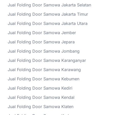
Jual Folding Door Samowa Jakarta Selatan
Jual Folding Door Samowa Jakarta Timur
Jual Folding Door Samowa Jakarta Utara
Jual Folding Door Samowa Jember
Jual Folding Door Samowa Jepara
Jual Folding Door Samowa Jombang
Jual Folding Door Samowa Karanganyar
Jual Folding Door Samowa Karawang
Jual Folding Door Samowa Kebumen
Jual Folding Door Samowa Kediri
Jual Folding Door Samowa Kendal
Jual Folding Door Samowa Klaten