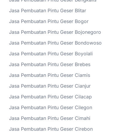
Jasa Pembuatan Pintu Geser Blitar
Jasa Pembuatan Pintu Geser Bogor
Jasa Pembuatan Pintu Geser Bojonegoro
Jasa Pembuatan Pintu Geser Bondowoso
Jasa Pembuatan Pintu Geser Boyolali
Jasa Pembuatan Pintu Geser Brebes
Jasa Pembuatan Pintu Geser Ciamis
Jasa Pembuatan Pintu Geser Cianjur
Jasa Pembuatan Pintu Geser Cilacap
Jasa Pembuatan Pintu Geser Cilegon
Jasa Pembuatan Pintu Geser Cimahi
Jasa Pembuatan Pintu Geser Cirebon