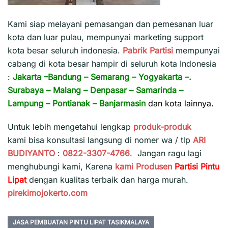
Kami siap melayani pemasangan dan pemesanan luar
kota dan luar pulau, mempunyai marketing support
kota besar seluruh indonesia.
Pabrik Partisi
mempunyai
cabang di kota besar hampir di seluruh kota Indonesia
:
Jakarta
–
Bandung
–
Semarang
–
Yogyakarta
–.
Surabaya
–
Malang
–
Denpasar
–
Samarinda
–
Lampung
–
Pontianak
–
Banjarmasin
dan kota lainnya.
Untuk lebih mengetahui lengkap
produk-produk
kami bisa konsultasi langsung di nomer wa / tlp
ARI
BUDIYANTO
:
0822-3307-4766
. Jangan ragu lagi
menghubungi kami, Karena
kami
Produsen
Partisi Pintu
Lipat
dengan kualitas terbaik dan harga murah.
pirekimojokerto.com
JASA PEMBUATAN PINTU LIPAT TASIKMALAYA