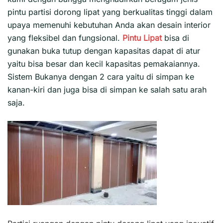
pintu partisi dorong lipat yang berkualitas tinggi dalam
upaya memenuhi kebutuhan Anda akan desain interior
yang fleksibel dan fungsional.
Pintu Lipat
bisa di
gunakan buka tutup dengan kapasitas dapat di atur
yaitu bisa besar dan kecil kapasitas pemakaiannya.
Sistem Bukanya dengan 2 cara yaitu di simpan ke
kanan-kiri dan juga bisa di simpan ke salah satu arah
saja.