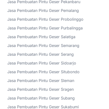
Jasa Pembuatan Pintu Geser Pekanbaru
Jasa Pembuatan Pintu Geser Pemalang
Jasa Pembuatan Pintu Geser Probolinggo
Jasa Pembuatan Pintu Geser Purbalingga
Jasa Pembuatan Pintu Geser Salatiga
Jasa Pembuatan Pintu Geser Semarang
Jasa Pembuatan Pintu Geser Serang
Jasa Pembuatan Pintu Geser Sidoarjo
Jasa Pembuatan Pintu Geser Situbondo
Jasa Pembuatan Pintu Geser Sleman
Jasa Pembuatan Pintu Geser Sragen
Jasa Pembuatan Pintu Geser Subang
Jasa Pembuatan Pintu Geser Sukabumi