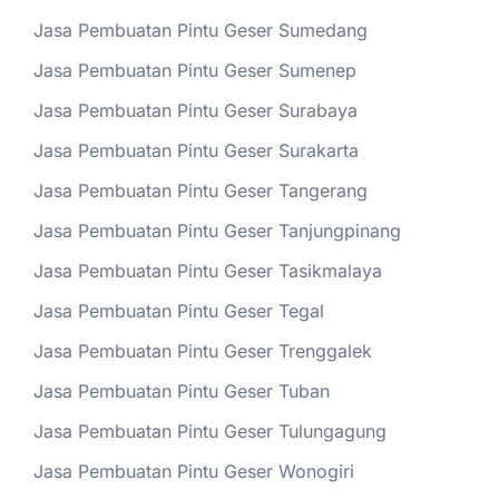
Jasa Pembuatan Pintu Geser Sumedang
Jasa Pembuatan Pintu Geser Sumenep
Jasa Pembuatan Pintu Geser Surabaya
Jasa Pembuatan Pintu Geser Surakarta
Jasa Pembuatan Pintu Geser Tangerang
Jasa Pembuatan Pintu Geser Tanjungpinang
Jasa Pembuatan Pintu Geser Tasikmalaya
Jasa Pembuatan Pintu Geser Tegal
Jasa Pembuatan Pintu Geser Trenggalek
Jasa Pembuatan Pintu Geser Tuban
Jasa Pembuatan Pintu Geser Tulungagung
Jasa Pembuatan Pintu Geser Wonogiri