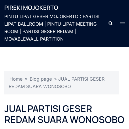
Langsung
PIREKI MOJOKERTO
ke
PINTU LIPAT GESER MOJOKERTO : PARTISI
isi
Cari
Men
LIPAT BALLROOM | PINTU LIPAT MEETING
togg
ROOM | PARTISI GESER REDAM |
MOVABLEWALL PARTITION
Home
»
Blog page
»
JUAL PARTISI GESER
REDAM SUARA WONOSOBO
JUAL PARTISI GESER
REDAM SUARA WONOSOBO