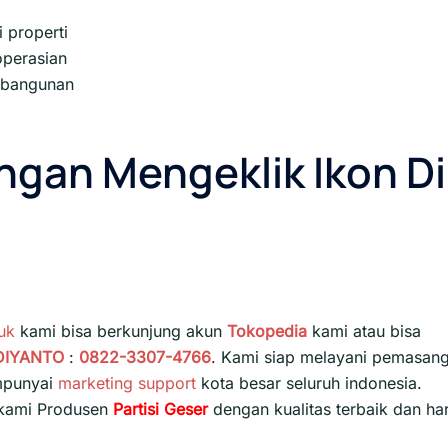
 properti
perasian
s bangunan
gan Mengeklik Ikon Di
uk
kami bisa berkunjung akun
Tokopedia
kami atau bisa
DIYANTO
:
0822-3307-4766
. Kami siap melayani pemasan
empunyai
marketing support
kota besar seluruh indonesia.
 kami Produsen
Partisi Geser
dengan kualitas terbaik dan ha