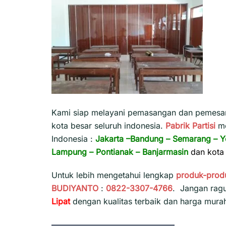
Kami siap melayani pemasangan dan pemesana
kota besar seluruh indonesia.
Pabrik Partisi
m
Indonesia :
Jakarta
–
Bandung
–
Semarang
–
Y
Lampung
–
Pontianak
–
Banjarmasin
dan kota 
Untuk lebih mengetahui lengkap
produk-prod
BUDIYANTO
:
0822-3307-4766
. Jangan rag
Lipat
dengan kualitas terbaik dan harga mura