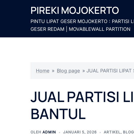
Langsung
PIREKI MOJOKERTO
ke
isi
PINTU LIPAT GESER MOJOKERTO : PARTISI L
GESER REDAM | MOVABLEWALL PARTITION
Home
»
Blog page
»
JUAL PARTISI LIPA
JUAL PARTISI 
BANTUL
OLEH
ADMIN
JANUARI 5, 2026
ARTIKEL
,
BLOG