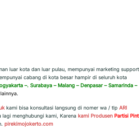
n luar kota dan luar pulau, mempunyai marketing support
empunyai cabang di kota besar hampir di seluruh kota
ogyakarta
–.
Surabaya
–
Malang
–
Denpasar
–
Samarinda
–
lainnya.
uk
kami bisa konsultasi langsung di nomer wa / tlp
ARI
u lagi menghubungi kami, Karena
kami
Produsen
Partisi Pin
h.
pirekimojokerto.com