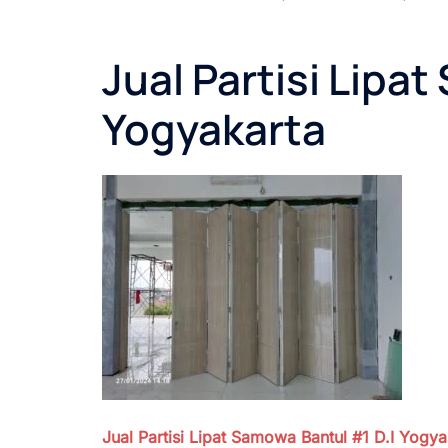
Jual Partisi Lipa
Yogyakarta
Jual Partisi Lipat Samowa Bantul #1
D.I Yogy