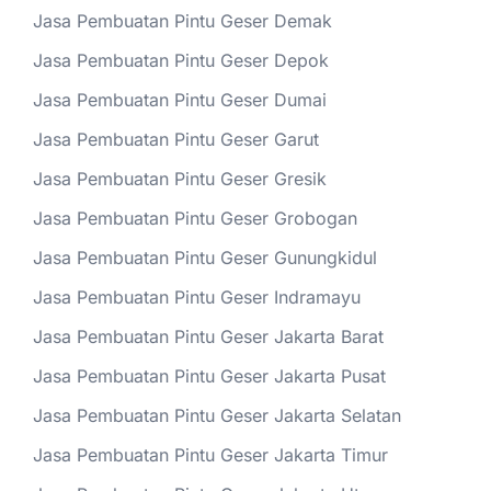
Jasa Pembuatan Pintu Geser Demak
Jasa Pembuatan Pintu Geser Depok
Jasa Pembuatan Pintu Geser Dumai
Jasa Pembuatan Pintu Geser Garut
Jasa Pembuatan Pintu Geser Gresik
Jasa Pembuatan Pintu Geser Grobogan
Jasa Pembuatan Pintu Geser Gunungkidul
Jasa Pembuatan Pintu Geser Indramayu
Jasa Pembuatan Pintu Geser Jakarta Barat
Jasa Pembuatan Pintu Geser Jakarta Pusat
Jasa Pembuatan Pintu Geser Jakarta Selatan
Jasa Pembuatan Pintu Geser Jakarta Timur