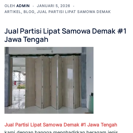
OLEH
ADMIN
JANUARI 5, 2026
ARTIKEL
,
BLOG
,
JUAL PARTISI LIPAT SAMOWA DEMAK
Jual Partisi Lipat Samowa Demak #1
Jawa
Tengah
Jual Partisi Lipat Samowa Demak #1
Jawa Tengah
kami dengan bangga menghadirkan beragam jenis