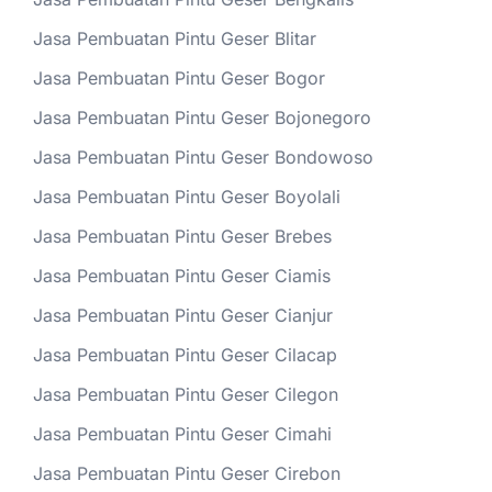
Jasa Pembuatan Pintu Geser Blitar
Jasa Pembuatan Pintu Geser Bogor
Jasa Pembuatan Pintu Geser Bojonegoro
Jasa Pembuatan Pintu Geser Bondowoso
Jasa Pembuatan Pintu Geser Boyolali
Jasa Pembuatan Pintu Geser Brebes
Jasa Pembuatan Pintu Geser Ciamis
Jasa Pembuatan Pintu Geser Cianjur
Jasa Pembuatan Pintu Geser Cilacap
Jasa Pembuatan Pintu Geser Cilegon
Jasa Pembuatan Pintu Geser Cimahi
Jasa Pembuatan Pintu Geser Cirebon