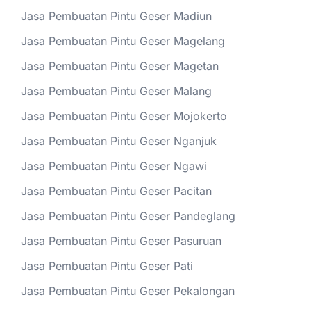
Jasa Pembuatan Pintu Geser Madiun
Jasa Pembuatan Pintu Geser Magelang
Jasa Pembuatan Pintu Geser Magetan
Jasa Pembuatan Pintu Geser Malang
Jasa Pembuatan Pintu Geser Mojokerto
Jasa Pembuatan Pintu Geser Nganjuk
Jasa Pembuatan Pintu Geser Ngawi
Jasa Pembuatan Pintu Geser Pacitan
Jasa Pembuatan Pintu Geser Pandeglang
Jasa Pembuatan Pintu Geser Pasuruan
Jasa Pembuatan Pintu Geser Pati
Jasa Pembuatan Pintu Geser Pekalongan