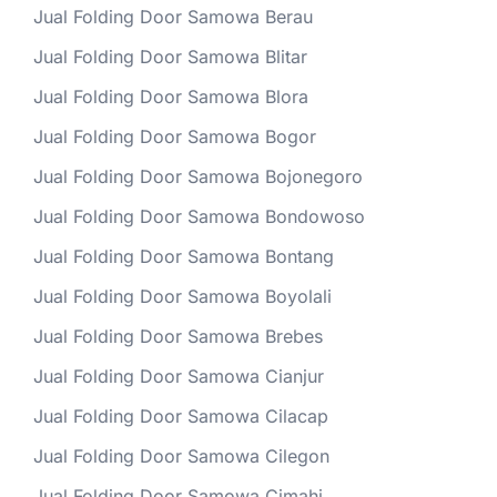
Jual Folding Door Samowa Berau
Jual Folding Door Samowa Blitar
Jual Folding Door Samowa Blora
Jual Folding Door Samowa Bogor
Jual Folding Door Samowa Bojonegoro
Jual Folding Door Samowa Bondowoso
Jual Folding Door Samowa Bontang
Jual Folding Door Samowa Boyolali
Jual Folding Door Samowa Brebes
Jual Folding Door Samowa Cianjur
Jual Folding Door Samowa Cilacap
Jual Folding Door Samowa Cilegon
Jual Folding Door Samowa Cimahi