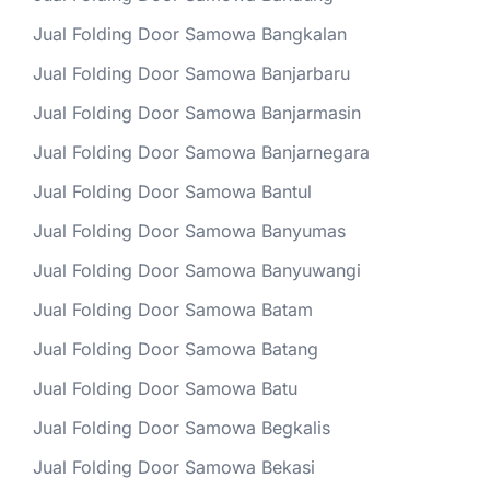
Jual Folding Door Samowa Bangkalan
Jual Folding Door Samowa Banjarbaru
Jual Folding Door Samowa Banjarmasin
Jual Folding Door Samowa Banjarnegara
Jual Folding Door Samowa Bantul
Jual Folding Door Samowa Banyumas
Jual Folding Door Samowa Banyuwangi
Jual Folding Door Samowa Batam
Jual Folding Door Samowa Batang
Jual Folding Door Samowa Batu
Jual Folding Door Samowa Begkalis
Jual Folding Door Samowa Bekasi