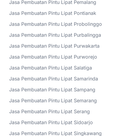
Jasa Pembuatan Pintu Lipat Pemalang
Jasa Pembuatan Pintu Lipat Pontianak
Jasa Pembuatan Pintu Lipat Probolinggo
Jasa Pembuatan Pintu Lipat Purbalingga
Jasa Pembuatan Pintu Lipat Purwakarta
Jasa Pembuatan Pintu Lipat Purworejo
Jasa Pembuatan Pintu Lipat Salatiga
Jasa Pembuatan Pintu Lipat Samarinda
Jasa Pembuatan Pintu Lipat Sampang
Jasa Pembuatan Pintu Lipat Semarang
Jasa Pembuatan Pintu Lipat Serang
Jasa Pembuatan Pintu Lipat Sidoarjo
Jasa Pembuatan Pintu Lipat Singkawang