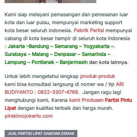
Kami siap melayani pemasangan dan pemesanan luar
kota dan luar pulau, mempunyai marketing support
kota besar seluruh indonesia.
Pabrik Partisi
mempunyai
cabang di kota besar hampir di seluruh kota Indonesia
:
Jakarta
–
Bandung
–
Semarang
–
Yogyakarta
–.
Surabaya
–
Malang
–
Denpasar
–
Samarinda
–
Lampung
–
Pontianak
–
Banjarmasin
dan kota lainnya.
Untuk lebih mengetahui lengkap
produk-produk
kami bisa konsultasi langsung di nomer wa / tlp
ARI
BUDIYANTO
:
0822-3307-4766
. Jangan ragu lagi
menghubungi kami, Karena
kami
Produsen
Partisi Pintu
Lipat
dengan kualitas terbaik dan harga murah.
pirekimojokerto.com
JUAL PARTISI LIPAT SAMOWA DEMAK