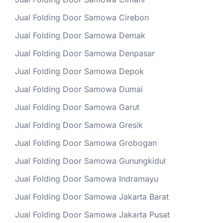
Jual Folding Door Samowa Cirebon
Jual Folding Door Samowa Demak
Jual Folding Door Samowa Denpasar
Jual Folding Door Samowa Depok
Jual Folding Door Samowa Dumai
Jual Folding Door Samowa Garut
Jual Folding Door Samowa Gresik
Jual Folding Door Samowa Grobogan
Jual Folding Door Samowa Gunungkidul
Jual Folding Door Samowa Indramayu
Jual Folding Door Samowa Jakarta Barat
Jual Folding Door Samowa Jakarta Pusat