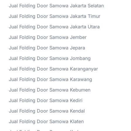
Jual Folding Door Samowa Jakarta Selatan
Jual Folding Door Samowa Jakarta Timur
Jual Folding Door Samowa Jakarta Utara
Jual Folding Door Samowa Jember
Jual Folding Door Samowa Jepara
Jual Folding Door Samowa Jombang
Jual Folding Door Samowa Karanganyar
Jual Folding Door Samowa Karawang
Jual Folding Door Samowa Kebumen
Jual Folding Door Samowa Kediri
Jual Folding Door Samowa Kendal
Jual Folding Door Samowa Klaten