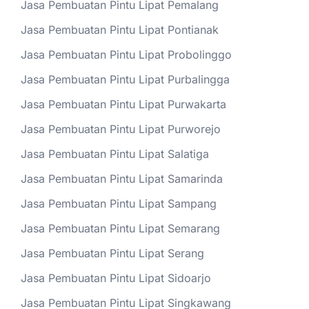
Jasa Pembuatan Pintu Lipat Pemalang
Jasa Pembuatan Pintu Lipat Pontianak
Jasa Pembuatan Pintu Lipat Probolinggo
Jasa Pembuatan Pintu Lipat Purbalingga
Jasa Pembuatan Pintu Lipat Purwakarta
Jasa Pembuatan Pintu Lipat Purworejo
Jasa Pembuatan Pintu Lipat Salatiga
Jasa Pembuatan Pintu Lipat Samarinda
Jasa Pembuatan Pintu Lipat Sampang
Jasa Pembuatan Pintu Lipat Semarang
Jasa Pembuatan Pintu Lipat Serang
Jasa Pembuatan Pintu Lipat Sidoarjo
Jasa Pembuatan Pintu Lipat Singkawang