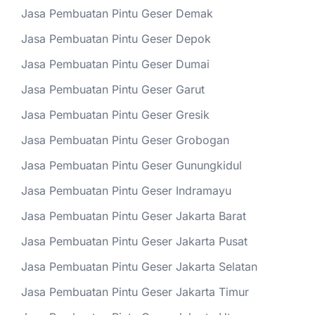
Jasa Pembuatan Pintu Geser Demak
Jasa Pembuatan Pintu Geser Depok
Jasa Pembuatan Pintu Geser Dumai
Jasa Pembuatan Pintu Geser Garut
Jasa Pembuatan Pintu Geser Gresik
Jasa Pembuatan Pintu Geser Grobogan
Jasa Pembuatan Pintu Geser Gunungkidul
Jasa Pembuatan Pintu Geser Indramayu
Jasa Pembuatan Pintu Geser Jakarta Barat
Jasa Pembuatan Pintu Geser Jakarta Pusat
Jasa Pembuatan Pintu Geser Jakarta Selatan
Jasa Pembuatan Pintu Geser Jakarta Timur