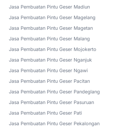
Jasa Pembuatan Pintu Geser Madiun
Jasa Pembuatan Pintu Geser Magelang
Jasa Pembuatan Pintu Geser Magetan
Jasa Pembuatan Pintu Geser Malang
Jasa Pembuatan Pintu Geser Mojokerto
Jasa Pembuatan Pintu Geser Nganjuk
Jasa Pembuatan Pintu Geser Ngawi
Jasa Pembuatan Pintu Geser Pacitan
Jasa Pembuatan Pintu Geser Pandeglang
Jasa Pembuatan Pintu Geser Pasuruan
Jasa Pembuatan Pintu Geser Pati
Jasa Pembuatan Pintu Geser Pekalongan