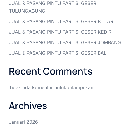
JUAL & PASANG PINTU PARTISI GESER
TULUNGAGUNG
JUAL & PASANG PINTU PARTISI GESER BLITAR
JUAL & PASANG PINTU PARTISI GESER KEDIRI
JUAL & PASANG PINTU PARTISI GESER JOMBANG
JUAL & PASANG PINTU PARTISI GESER BALI
Recent Comments
Tidak ada komentar untuk ditampilkan.
Archives
Januari 2026