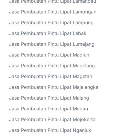
Jasa Pembuatan Pintu Lipat Lamandau
Jasa Pembuatan Pintu Lipat Lamongan
Jasa Pembuatan Pintu Lipat Lampung
Jasa Pembuatan Pintu Lipat Lebak
Jasa Pembuatan Pintu Lipat Lumajang
Jasa Pembuatan Pintu Lipat Madiun
Jasa Pembuatan Pintu Lipat Magelang
Jasa Pembuatan Pintu Lipat Magetan
Jasa Pembuatan Pintu Lipat Majalengka
Jasa Pembuatan Pintu Lipat Malang
Jasa Pembuatan Pintu Lipat Medan
Jasa Pembuatan Pintu Lipat Mojokerto
Jasa Pembuatan Pintu Lipat Nganjuk