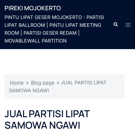
Langsung
PIREKI MOJOKERTO
ke
PINTU LIPAT GESER MOJOKERTO : PARTISI
isi
Cari
Men
LIPAT BALLROOM | PINTU LIPAT MEETING
togg
ROOM | PARTISI GESER REDAM |
MOVABLEWALL PARTITION
Home
»
Blog page
»
JUAL PARTISI LIPAT
SAMOWA NGAWI
JUAL PARTISI LIPAT
SAMOWA NGAWI