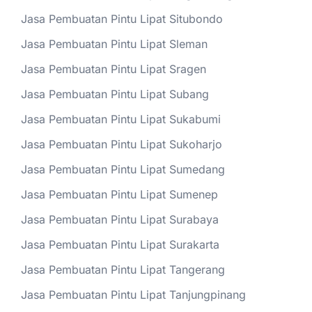
Jasa Pembuatan Pintu Lipat Situbondo
Jasa Pembuatan Pintu Lipat Sleman
Jasa Pembuatan Pintu Lipat Sragen
Jasa Pembuatan Pintu Lipat Subang
Jasa Pembuatan Pintu Lipat Sukabumi
Jasa Pembuatan Pintu Lipat Sukoharjo
Jasa Pembuatan Pintu Lipat Sumedang
Jasa Pembuatan Pintu Lipat Sumenep
Jasa Pembuatan Pintu Lipat Surabaya
Jasa Pembuatan Pintu Lipat Surakarta
Jasa Pembuatan Pintu Lipat Tangerang
Jasa Pembuatan Pintu Lipat Tanjungpinang