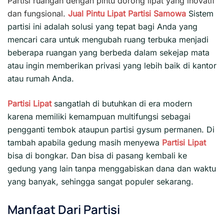
Partisi ruangan dengan pintu dorong lipat yang inovatif
dan fungsional.
Jual Pintu Lipat
Partisi
Samowa
Sistem
partisi ini adalah solusi yang tepat bagi Anda yang
mencari cara untuk mengubah ruang terbuka menjadi
beberapa ruangan yang berbeda dalam sekejap mata
atau ingin memberikan privasi yang lebih baik di kantor
atau rumah Anda.
Partisi Lipat
sangatlah di butuhkan di era modern
karena memiliki kemampuan multifungsi sebagai
pengganti tembok ataupun partisi gysum permanen. Di
tambah apabila gedung masih menyewa
Partisi Lipat
bisa di bongkar. Dan bisa di pasang kembali ke
gedung yang lain tanpa menggabiskan dana dan waktu
yang banyak, sehingga sangat populer sekarang.
Manfaat Dari Partisi