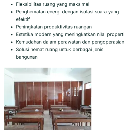
Fleksibilitas ruang yang maksimal
Penghematan energi dengan isolasi suara yang
efektif
Peningkatan produktivitas ruangan
Estetika modern yang meningkatkan nilai properti
Kemudahan dalam perawatan dan pengoperasian
Solusi hemat ruang untuk berbagai jenis
bangunan