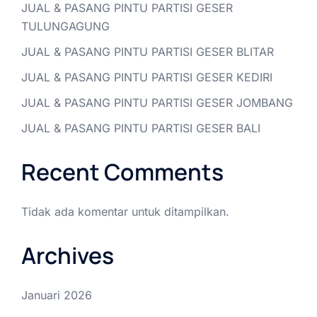
JUAL & PASANG PINTU PARTISI GESER
TULUNGAGUNG
JUAL & PASANG PINTU PARTISI GESER BLITAR
JUAL & PASANG PINTU PARTISI GESER KEDIRI
JUAL & PASANG PINTU PARTISI GESER JOMBANG
JUAL & PASANG PINTU PARTISI GESER BALI
Recent Comments
Tidak ada komentar untuk ditampilkan.
Archives
Januari 2026