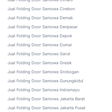
Jual Folding Door Samowa Cirebon
Jual Folding Door Samowa Demak
Jual Folding Door Samowa Denpasar
Jual Folding Door Samowa Depok
Jual Folding Door Samowa Dumai
Jual Folding Door Samowa Garut
Jual Folding Door Samowa Gresik
Jual Folding Door Samowa Grobogan
Jual Folding Door Samowa Gunungkidul
Jual Folding Door Samowa Indramayu
Jual Folding Door Samowa Jakarta Barat
Jual Folding Door Samowa Jakarta Pusat