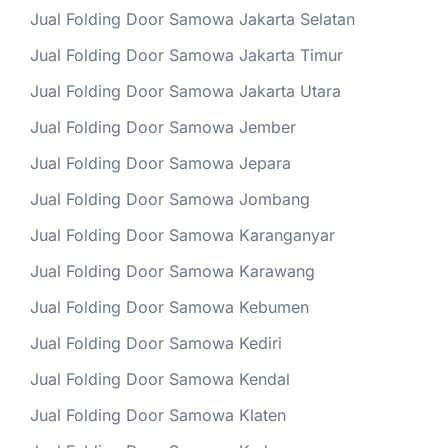
Jual Folding Door Samowa Jakarta Selatan
Jual Folding Door Samowa Jakarta Timur
Jual Folding Door Samowa Jakarta Utara
Jual Folding Door Samowa Jember
Jual Folding Door Samowa Jepara
Jual Folding Door Samowa Jombang
Jual Folding Door Samowa Karanganyar
Jual Folding Door Samowa Karawang
Jual Folding Door Samowa Kebumen
Jual Folding Door Samowa Kediri
Jual Folding Door Samowa Kendal
Jual Folding Door Samowa Klaten