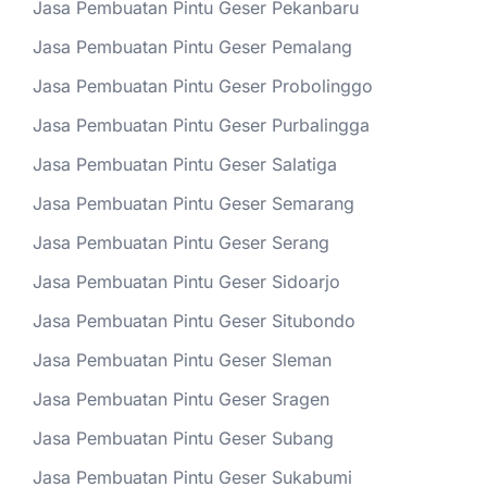
Jasa Pembuatan Pintu Geser Pekanbaru
Jasa Pembuatan Pintu Geser Pemalang
Jasa Pembuatan Pintu Geser Probolinggo
Jasa Pembuatan Pintu Geser Purbalingga
Jasa Pembuatan Pintu Geser Salatiga
Jasa Pembuatan Pintu Geser Semarang
Jasa Pembuatan Pintu Geser Serang
Jasa Pembuatan Pintu Geser Sidoarjo
Jasa Pembuatan Pintu Geser Situbondo
Jasa Pembuatan Pintu Geser Sleman
Jasa Pembuatan Pintu Geser Sragen
Jasa Pembuatan Pintu Geser Subang
Jasa Pembuatan Pintu Geser Sukabumi