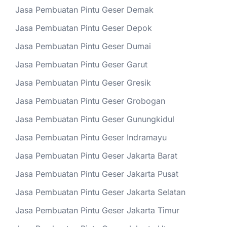
Jasa Pembuatan Pintu Geser Demak
Jasa Pembuatan Pintu Geser Depok
Jasa Pembuatan Pintu Geser Dumai
Jasa Pembuatan Pintu Geser Garut
Jasa Pembuatan Pintu Geser Gresik
Jasa Pembuatan Pintu Geser Grobogan
Jasa Pembuatan Pintu Geser Gunungkidul
Jasa Pembuatan Pintu Geser Indramayu
Jasa Pembuatan Pintu Geser Jakarta Barat
Jasa Pembuatan Pintu Geser Jakarta Pusat
Jasa Pembuatan Pintu Geser Jakarta Selatan
Jasa Pembuatan Pintu Geser Jakarta Timur