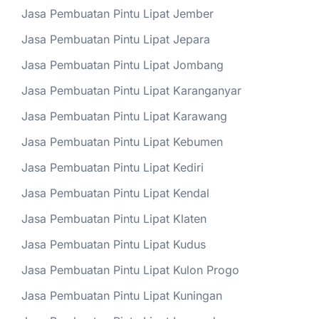
Jasa Pembuatan Pintu Lipat Jember
Jasa Pembuatan Pintu Lipat Jepara
Jasa Pembuatan Pintu Lipat Jombang
Jasa Pembuatan Pintu Lipat Karanganyar
Jasa Pembuatan Pintu Lipat Karawang
Jasa Pembuatan Pintu Lipat Kebumen
Jasa Pembuatan Pintu Lipat Kediri
Jasa Pembuatan Pintu Lipat Kendal
Jasa Pembuatan Pintu Lipat Klaten
Jasa Pembuatan Pintu Lipat Kudus
Jasa Pembuatan Pintu Lipat Kulon Progo
Jasa Pembuatan Pintu Lipat Kuningan