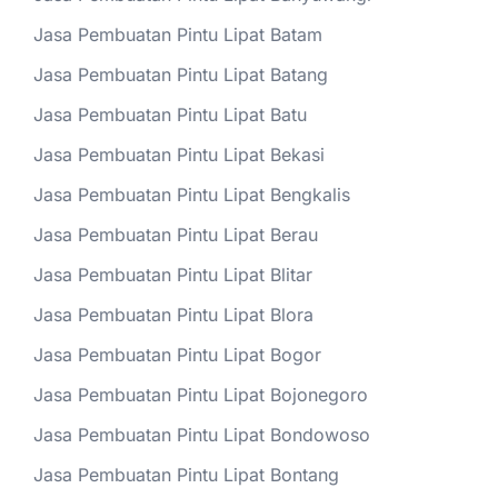
Jasa Pembuatan Pintu Lipat Batam
Jasa Pembuatan Pintu Lipat Batang
Jasa Pembuatan Pintu Lipat Batu
Jasa Pembuatan Pintu Lipat Bekasi
Jasa Pembuatan Pintu Lipat Bengkalis
Jasa Pembuatan Pintu Lipat Berau
Jasa Pembuatan Pintu Lipat Blitar
Jasa Pembuatan Pintu Lipat Blora
Jasa Pembuatan Pintu Lipat Bogor
Jasa Pembuatan Pintu Lipat Bojonegoro
Jasa Pembuatan Pintu Lipat Bondowoso
Jasa Pembuatan Pintu Lipat Bontang