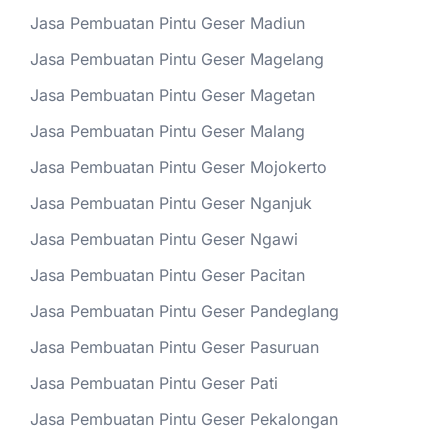
Jasa Pembuatan Pintu Geser Madiun
Jasa Pembuatan Pintu Geser Magelang
Jasa Pembuatan Pintu Geser Magetan
Jasa Pembuatan Pintu Geser Malang
Jasa Pembuatan Pintu Geser Mojokerto
Jasa Pembuatan Pintu Geser Nganjuk
Jasa Pembuatan Pintu Geser Ngawi
Jasa Pembuatan Pintu Geser Pacitan
Jasa Pembuatan Pintu Geser Pandeglang
Jasa Pembuatan Pintu Geser Pasuruan
Jasa Pembuatan Pintu Geser Pati
Jasa Pembuatan Pintu Geser Pekalongan