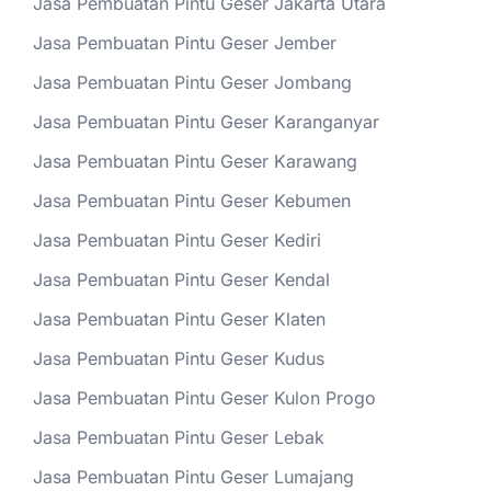
Jasa Pembuatan Pintu Geser Jakarta Utara
Jasa Pembuatan Pintu Geser Jember
Jasa Pembuatan Pintu Geser Jombang
Jasa Pembuatan Pintu Geser Karanganyar
Jasa Pembuatan Pintu Geser Karawang
Jasa Pembuatan Pintu Geser Kebumen
Jasa Pembuatan Pintu Geser Kediri
Jasa Pembuatan Pintu Geser Kendal
Jasa Pembuatan Pintu Geser Klaten
Jasa Pembuatan Pintu Geser Kudus
Jasa Pembuatan Pintu Geser Kulon Progo
Jasa Pembuatan Pintu Geser Lebak
Jasa Pembuatan Pintu Geser Lumajang