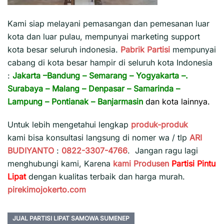
Kami siap melayani pemasangan dan pemesanan luar
kota dan luar pulau, mempunyai marketing support
kota besar seluruh indonesia.
Pabrik Partisi
mempunyai
cabang di kota besar hampir di seluruh kota Indonesia
:
Jakarta
–
Bandung
–
Semarang
–
Yogyakarta
–.
Surabaya
–
Malang
–
Denpasar
–
Samarinda
–
Lampung
–
Pontianak
–
Banjarmasin
dan kota lainnya.
Untuk lebih mengetahui lengkap
produk-produk
kami bisa konsultasi langsung di nomer wa / tlp
ARI
BUDIYANTO
:
0822-3307-4766
. Jangan ragu lagi
menghubungi kami, Karena
kami
Produsen
Partisi Pintu
Lipat
dengan kualitas terbaik dan harga murah.
pirekimojokerto.com
JUAL PARTISI LIPAT SAMOWA SUMENEP