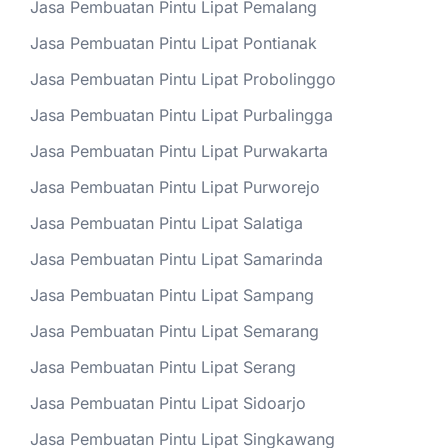
Jasa Pembuatan Pintu Lipat Pemalang
Jasa Pembuatan Pintu Lipat Pontianak
Jasa Pembuatan Pintu Lipat Probolinggo
Jasa Pembuatan Pintu Lipat Purbalingga
Jasa Pembuatan Pintu Lipat Purwakarta
Jasa Pembuatan Pintu Lipat Purworejo
Jasa Pembuatan Pintu Lipat Salatiga
Jasa Pembuatan Pintu Lipat Samarinda
Jasa Pembuatan Pintu Lipat Sampang
Jasa Pembuatan Pintu Lipat Semarang
Jasa Pembuatan Pintu Lipat Serang
Jasa Pembuatan Pintu Lipat Sidoarjo
Jasa Pembuatan Pintu Lipat Singkawang