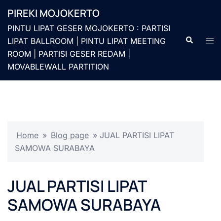
Langsung
PIREKI MOJOKERTO
ke
PINTU LIPAT GESER MOJOKERTO : PARTISI
isi
Cari
Men
LIPAT BALLROOM | PINTU LIPAT MEETING
togg
ROOM | PARTISI GESER REDAM |
MOVABLEWALL PARTITION
Home
»
Blog page
»
JUAL PARTISI LIPAT
SAMOWA SURABAYA
JUAL PARTISI LIPAT
SAMOWA SURABAYA