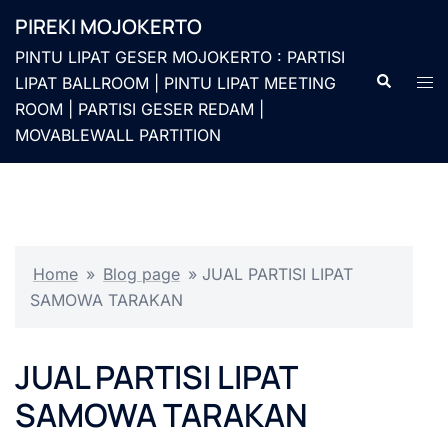
Langsung
PIREKI MOJOKERTO
ke
PINTU LIPAT GESER MOJOKERTO : PARTISI
isi
Cari
Men
LIPAT BALLROOM | PINTU LIPAT MEETING
togg
ROOM | PARTISI GESER REDAM |
MOVABLEWALL PARTITION
Home
»
Blog page
»
JUAL PARTISI LIPAT
SAMOWA TARAKAN
JUAL PARTISI LIPAT
SAMOWA TARAKAN