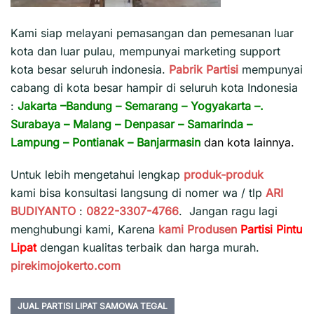
Kami siap melayani pemasangan dan pemesanan luar
kota dan luar pulau, mempunyai marketing support
kota besar seluruh indonesia.
Pabrik Partisi
mempunyai
cabang di kota besar hampir di seluruh kota Indonesia
:
Jakarta
–
Bandung
–
Semarang
–
Yogyakarta
–.
Surabaya
–
Malang
–
Denpasar
–
Samarinda
–
Lampung
–
Pontianak
–
Banjarmasin
dan kota lainnya.
Untuk lebih mengetahui lengkap
produk-produk
kami bisa konsultasi langsung di nomer wa / tlp
ARI
BUDIYANTO
:
0822-3307-4766
. Jangan ragu lagi
menghubungi kami, Karena
kami
Produsen
Partisi Pintu
Lipat
dengan kualitas terbaik dan harga murah.
pirekimojokerto.com
JUAL PARTISI LIPAT SAMOWA TEGAL