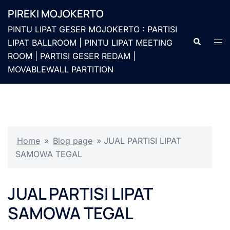
Langsung
PIREKI MOJOKERTO
ke
PINTU LIPAT GESER MOJOKERTO : PARTISI
isi
Cari
Men
LIPAT BALLROOM | PINTU LIPAT MEETING
togg
ROOM | PARTISI GESER REDAM |
MOVABLEWALL PARTITION
Home
»
Blog page
»
JUAL PARTISI LIPAT
SAMOWA TEGAL
JUAL PARTISI LIPAT
SAMOWA TEGAL