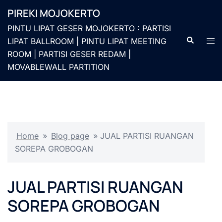
Langsung
PIREKI MOJOKERTO
ke
PINTU LIPAT GESER MOJOKERTO : PARTISI
isi
Cari
Men
LIPAT BALLROOM | PINTU LIPAT MEETING
togg
ROOM | PARTISI GESER REDAM |
MOVABLEWALL PARTITION
Home
»
Blog page
»
JUAL PARTISI RUANGAN
SOREPA GROBOGAN
JUAL PARTISI RUANGAN
SOREPA GROBOGAN