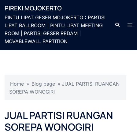
Langsung
PIREKI MOJOKERTO
ke
PINTU LIPAT GESER MOJOKERTO : PARTISI
isi
Cari
Men
LIPAT BALLROOM | PINTU LIPAT MEETING
togg
ROOM | PARTISI GESER REDAM |
MOVABLEWALL PARTITION
Home
»
Blog page
»
JUAL PARTISI RUANGAN
SOREPA WONOGIRI
JUAL PARTISI RUANGAN
SOREPA WONOGIRI