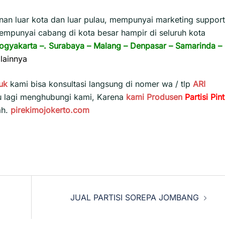
n luar kota dan luar pulau, mempunyai marketing support
empunyai cabang di kota besar hampir di seluruh kota
ogyakarta
–.
Surabaya
–
Malang
–
Denpasar
–
Samarinda
–
lainnya
uk
kami bisa konsultasi langsung di nomer wa / tlp
ARI
u lagi menghubungi kami, Karena
kami
Produsen
Partisi Pin
ah.
pirekimojokerto.com
JUAL PARTISI SOREPA JOMBANG