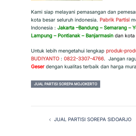
Kami siap melayani pemasangan dan pemesana
kota besar seluruh indonesia.
Pabrik Partisi
m
Indonesia :
Jakarta
–
Bandung
–
Semarang
–
Y
Lampung
–
Pontianak
–
Banjarmasin
dan kota 
Untuk lebih mengetahui lengkap
produk-prod
BUDIYANTO
:
0822-3307-4766
. Jangan rag
Geser
dengan kualitas terbaik dan harga mur
JUAL PARTISI SOREPA MOJOKERTO
Navigasi
JUAL PARTISI SOREPA SIDOARJO
Tulisan