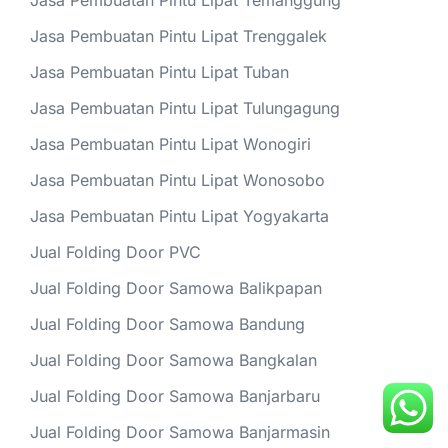
Jasa Pembuatan Pintu Lipat Trenggalek
Jasa Pembuatan Pintu Lipat Tuban
Jasa Pembuatan Pintu Lipat Tulungagung
Jasa Pembuatan Pintu Lipat Wonogiri
Jasa Pembuatan Pintu Lipat Wonosobo
Jasa Pembuatan Pintu Lipat Yogyakarta
Jual Folding Door PVC
Jual Folding Door Samowa Balikpapan
Jual Folding Door Samowa Bandung
Jual Folding Door Samowa Bangkalan
Jual Folding Door Samowa Banjarbaru
Jual Folding Door Samowa Banjarmasin