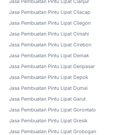
Jasa Pembuatan Pintu Lipat Cianjur
Jasa Pembuatan Pintu Lipat Cilacap
Jasa Pembuatan Pintu Lipat Cilegon
Jasa Pembuatan Pintu Lipat Cimahi
Jasa Pembuatan Pintu Lipat Cirebon
Jasa Pembuatan Pintu Lipat Demak
Jasa Pembuatan Pintu Lipat Denpasar
Jasa Pembuatan Pintu Lipat Depok
Jasa Pembuatan Pintu Lipat Dumai
Jasa Pembuatan Pintu Lipat Garut
Jasa Pembuatan Pintu Lipat Gorontalo
Jasa Pembuatan Pintu Lipat Gresik
Jasa Pembuatan Pintu Lipat Grobogan