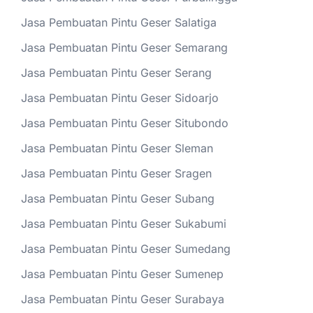
Jasa Pembuatan Pintu Geser Salatiga
Jasa Pembuatan Pintu Geser Semarang
Jasa Pembuatan Pintu Geser Serang
Jasa Pembuatan Pintu Geser Sidoarjo
Jasa Pembuatan Pintu Geser Situbondo
Jasa Pembuatan Pintu Geser Sleman
Jasa Pembuatan Pintu Geser Sragen
Jasa Pembuatan Pintu Geser Subang
Jasa Pembuatan Pintu Geser Sukabumi
Jasa Pembuatan Pintu Geser Sumedang
Jasa Pembuatan Pintu Geser Sumenep
Jasa Pembuatan Pintu Geser Surabaya