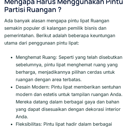
Mengapa Harus Menggunakan Pintu
Partisi Ruangan ?
Ada banyak alasan mengapa pintu lipat Ruangan
semakin populer di kalangan pemilik bisnis dan
pemerintahan. Berikut adalah beberapa keuntungan
utama dari penggunaan pintu lipat:
Menghemat Ruang: Seperti yang telah disebutkan
sebelumnya, pintu lipat menghemat ruang yang
berharga, menjadikannya pilihan cerdas untuk
ruangan dengan area terbatas.
Desain Modern: Pintu lipat memberikan sentuhan
modern dan estetis untuk tampilan ruangan Anda.
Mereka datang dalam berbagai gaya dan bahan
yang dapat disesuaikan dengan dekorasi interior
Anda.
Fleksibilitas: Pintu lipat hadir dalam berbagai