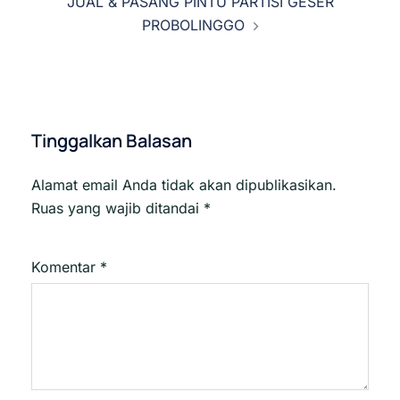
JUAL & PASANG PINTU PARTISI GESER
PROBOLINGGO
Tinggalkan Balasan
Alamat email Anda tidak akan dipublikasikan.
Ruas yang wajib ditandai
*
Komentar
*