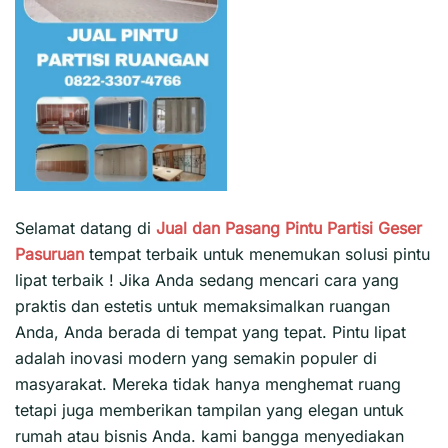
Selamat datang di
Jual dan Pasang Pintu Partisi Geser
Pasuruan
tempat terbaik untuk menemukan solusi pintu
lipat terbaik ! Jika Anda sedang mencari cara yang
praktis dan estetis untuk memaksimalkan ruangan
Anda, Anda berada di tempat yang tepat. Pintu lipat
adalah inovasi modern yang semakin populer di
masyarakat. Mereka tidak hanya menghemat ruang
tetapi juga memberikan tampilan yang elegan untuk
rumah atau bisnis Anda. kami bangga menyediakan