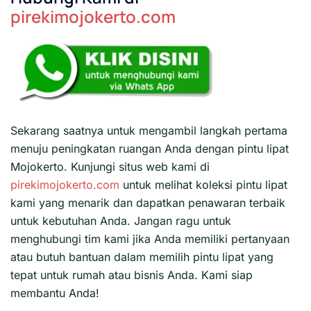
pirekimojokerto.com
Sekarang saatnya untuk mengambil langkah pertama
menuju peningkatan ruangan Anda dengan pintu lipat
Mojokerto. Kunjungi situs web kami di
pirekimojokerto.com
untuk melihat koleksi pintu lipat
kami yang menarik dan dapatkan penawaran terbaik
untuk kebutuhan Anda. Jangan ragu untuk
menghubungi tim kami jika Anda memiliki pertanyaan
atau butuh bantuan dalam memilih pintu lipat yang
tepat untuk rumah atau bisnis Anda. Kami siap
membantu Anda!