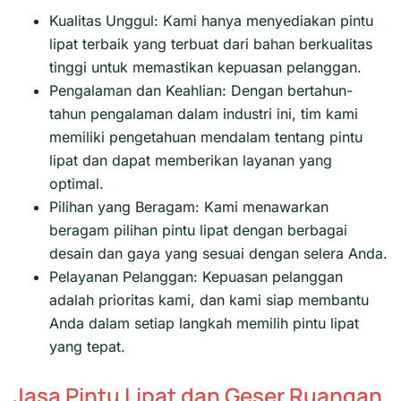
Kualitas Unggul: Kami hanya menyediakan pintu
lipat terbaik yang terbuat dari bahan berkualitas
tinggi untuk memastikan kepuasan pelanggan.
Pengalaman dan Keahlian: Dengan bertahun-
tahun pengalaman dalam industri ini, tim kami
memiliki pengetahuan mendalam tentang pintu
lipat dan dapat memberikan layanan yang
optimal.
Pilihan yang Beragam: Kami menawarkan
beragam pilihan pintu lipat dengan berbagai
desain dan gaya yang sesuai dengan selera Anda.
Pelayanan Pelanggan: Kepuasan pelanggan
adalah prioritas kami, dan kami siap membantu
Anda dalam setiap langkah memilih pintu lipat
yang tepat.
Jasa Pintu Lipat dan Geser Ruangan