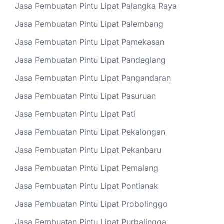
Jasa Pembuatan Pintu Lipat Palangka Raya
Jasa Pembuatan Pintu Lipat Palembang
Jasa Pembuatan Pintu Lipat Pamekasan
Jasa Pembuatan Pintu Lipat Pandeglang
Jasa Pembuatan Pintu Lipat Pangandaran
Jasa Pembuatan Pintu Lipat Pasuruan
Jasa Pembuatan Pintu Lipat Pati
Jasa Pembuatan Pintu Lipat Pekalongan
Jasa Pembuatan Pintu Lipat Pekanbaru
Jasa Pembuatan Pintu Lipat Pemalang
Jasa Pembuatan Pintu Lipat Pontianak
Jasa Pembuatan Pintu Lipat Probolinggo
Jasa Pembuatan Pintu Lipat Purbalingga