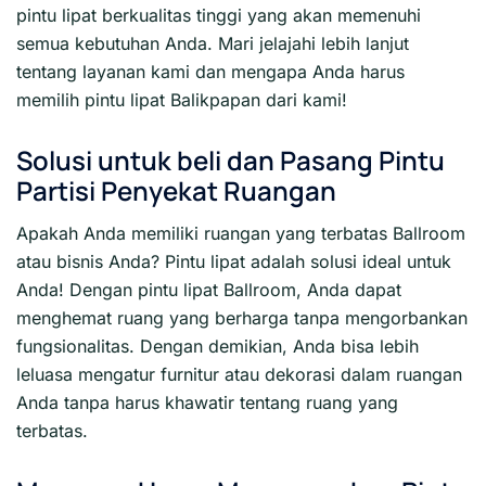
pintu lipat berkualitas tinggi yang akan memenuhi
semua kebutuhan Anda. Mari jelajahi lebih lanjut
tentang layanan kami dan mengapa Anda harus
memilih pintu lipat Balikpapan dari kami!
Solusi untuk beli dan Pasang Pintu
Partisi Penyekat Ruangan
Apakah Anda memiliki ruangan yang terbatas Ballroom
atau bisnis Anda? Pintu lipat adalah solusi ideal untuk
Anda! Dengan pintu lipat Ballroom, Anda dapat
menghemat ruang yang berharga tanpa mengorbankan
fungsionalitas. Dengan demikian, Anda bisa lebih
leluasa mengatur furnitur atau dekorasi dalam ruangan
Anda tanpa harus khawatir tentang ruang yang
terbatas.