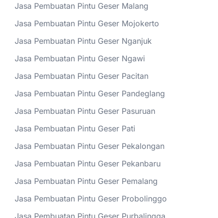
Jasa Pembuatan Pintu Geser Malang
Jasa Pembuatan Pintu Geser Mojokerto
Jasa Pembuatan Pintu Geser Nganjuk
Jasa Pembuatan Pintu Geser Ngawi
Jasa Pembuatan Pintu Geser Pacitan
Jasa Pembuatan Pintu Geser Pandeglang
Jasa Pembuatan Pintu Geser Pasuruan
Jasa Pembuatan Pintu Geser Pati
Jasa Pembuatan Pintu Geser Pekalongan
Jasa Pembuatan Pintu Geser Pekanbaru
Jasa Pembuatan Pintu Geser Pemalang
Jasa Pembuatan Pintu Geser Probolinggo
Jasa Pembuatan Pintu Geser Purbalingga