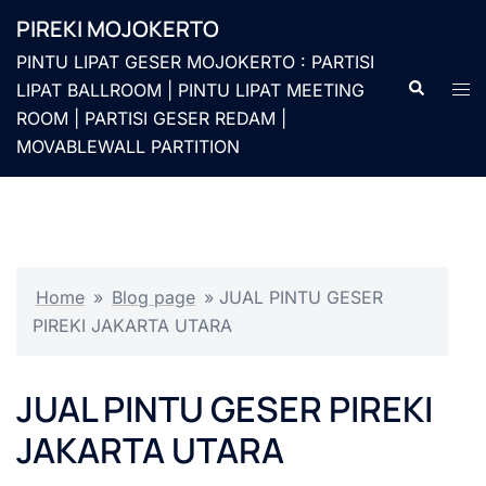
Langsung
PIREKI MOJOKERTO
ke
PINTU LIPAT GESER MOJOKERTO : PARTISI
isi
Cari
Men
LIPAT BALLROOM | PINTU LIPAT MEETING
togg
ROOM | PARTISI GESER REDAM |
MOVABLEWALL PARTITION
Home
»
Blog page
»
JUAL PINTU GESER
PIREKI JAKARTA UTARA
JUAL PINTU GESER PIREKI
JAKARTA UTARA