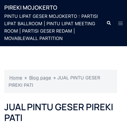
Langsung
PIREKI MOJOKERTO
ke
PINTU LIPAT GESER MOJOKERTO : PARTISI
isi
Cari
Men
LIPAT BALLROOM | PINTU LIPAT MEETING
togg
ROOM | PARTISI GESER REDAM |
MOVABLEWALL PARTITION
Home
»
Blog page
»
JUAL PINTU GESER
PIREKI PATI
JUAL PINTU GESER PIREKI
PATI