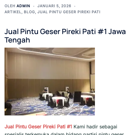
OLEH
ADMIN
JANUARI 5, 2026
ARTIKEL
,
BLOG
,
JUAL PINTU GESER PIREKI PATI
Jual Pintu Geser Pireki Pati #1 Jawa
Tengah
Jual Pintu Geser Pireki Pati #1
Kami hadir sebagai
spesialis terkemuka dalam bidang partisi pintu geser,