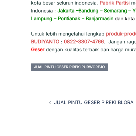
kota besar seluruh indonesia.
Pabrik Partisi
m
Indonesia :
Jakarta
–
Bandung
–
Semarang
–
Y
Lampung
–
Pontianak
–
Banjarmasin
dan kota 
Untuk lebih mengetahui lengkap
produk-prod
BUDIYANTO
:
0822-3307-4766
. Jangan rag
Geser
dengan kualitas terbaik dan harga mur
JUAL PINTU GESER PIREKI PURWOREJO
Navigasi
JUAL PINTU GESER PIREKI BLORA
Tulisan