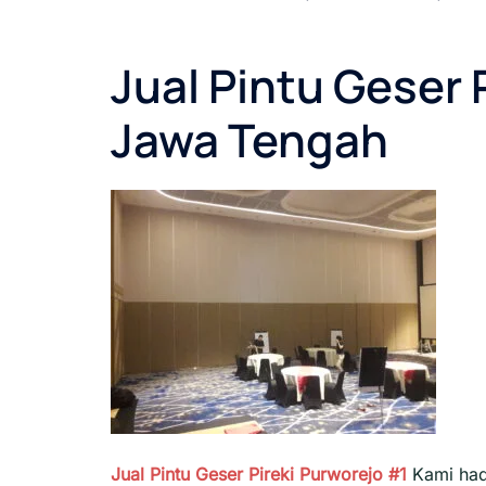
Jual Pintu Geser 
Jawa Tengah
Jual Pintu Geser Pireki Purworejo #1
Kami had