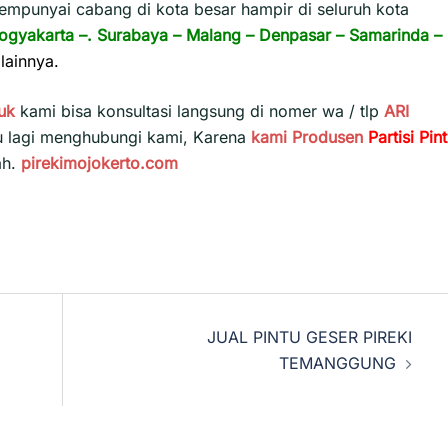
empunyai cabang di kota besar hampir di seluruh kota
ogyakarta
–.
Surabaya
–
Malang
–
Denpasar
–
Samarinda
–
lainnya.
uk
kami bisa konsultasi langsung di nomer wa / tlp
ARI
u lagi menghubungi kami, Karena
kami
Produsen
Partisi Pin
ah.
pirekimojokerto.com
JUAL PINTU GESER PIREKI
TEMANGGUNG