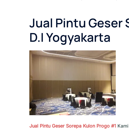
Jual Pintu Geser
D.I Yogyakarta
Jual Pintu Geser Sorepa Kulon Progo #1
Kami 