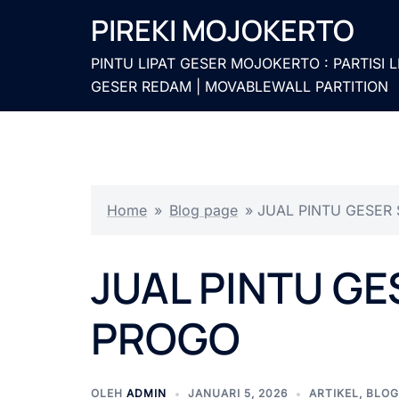
Langsung
PIREKI MOJOKERTO
ke
isi
PINTU LIPAT GESER MOJOKERTO : PARTISI L
GESER REDAM | MOVABLEWALL PARTITION
Home
»
Blog page
»
JUAL PINTU GESER
JUAL PINTU G
PROGO
OLEH
ADMIN
JANUARI 5, 2026
ARTIKEL
,
BLOG