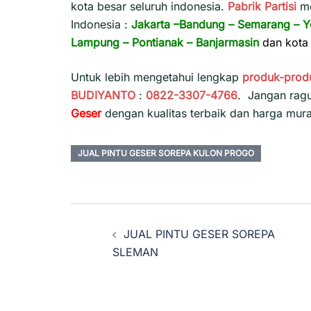
kota besar seluruh indonesia.
Pabrik Partisi
m
Indonesia :
Jakarta
–
Bandung
–
Semarang
–
Y
Lampung
–
Pontianak
–
Banjarmasin
dan kota 
Untuk lebih mengetahui lengkap
produk-prod
BUDIYANTO
:
0822-3307-4766
. Jangan rag
Geser
dengan kualitas terbaik dan harga mur
JUAL PINTU GESER SOREPA KULON PROGO
Navigasi
JUAL PINTU GESER SOREPA
Tulisan
SLEMAN