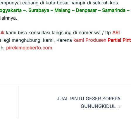
empunyai cabang di kota besar hampir di seluruh kota
ogyakarta
–.
Surabaya
–
Malang
–
Denpasar
–
Samarinda
–
lainnya.
uk
kami bisa konsultasi langsung di nomer wa / tlp
ARI
u lagi menghubungi kami, Karena
kami
Produsen
Partisi Pin
ah.
pirekimojokerto.com
JUAL PINTU GESER SOREPA
GUNUNGKIDUL