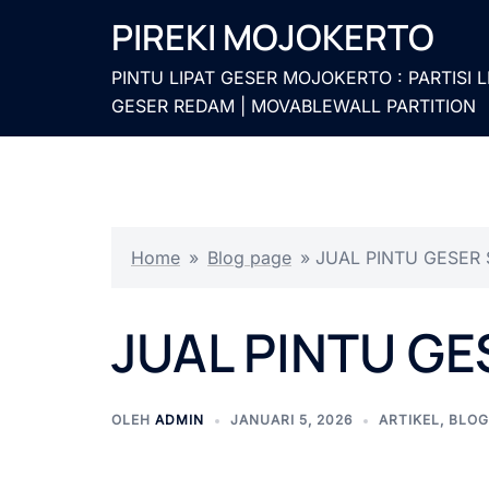
Langsung
PIREKI MOJOKERTO
ke
isi
PINTU LIPAT GESER MOJOKERTO : PARTISI L
GESER REDAM | MOVABLEWALL PARTITION
Home
»
Blog page
»
JUAL PINTU GESER
JUAL PINTU G
OLEH
ADMIN
JANUARI 5, 2026
ARTIKEL
,
BLOG