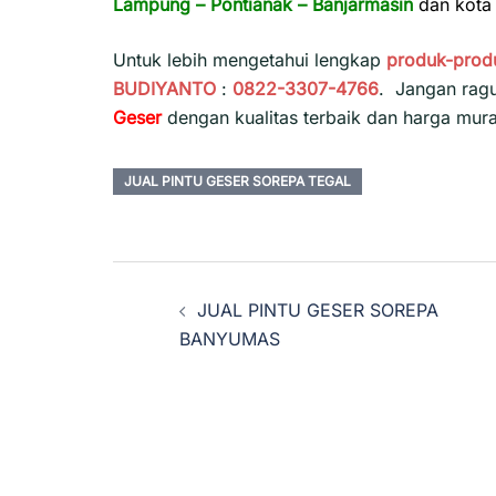
Lampung
–
Pontianak
–
Banjarmasin
dan kota 
Untuk lebih mengetahui lengkap
produk-prod
BUDIYANTO
:
0822-3307-4766
. Jangan rag
Geser
dengan kualitas terbaik dan harga mur
JUAL PINTU GESER SOREPA TEGAL
Navigasi
JUAL PINTU GESER SOREPA
Tulisan
BANYUMAS