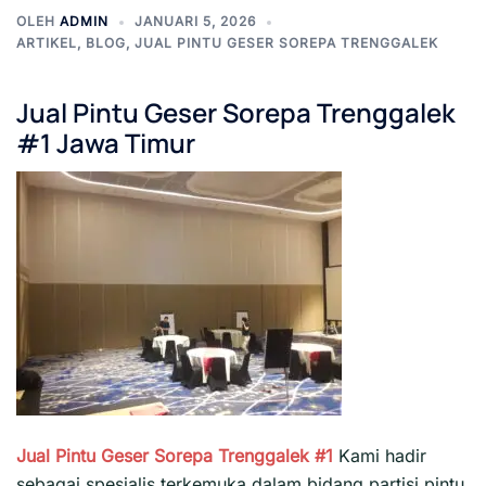
OLEH
ADMIN
JANUARI 5, 2026
ARTIKEL
,
BLOG
,
JUAL PINTU GESER SOREPA TRENGGALEK
Jual Pintu Geser Sorepa Trenggalek
#1 Jawa Timur
Jual Pintu Geser Sorepa Trenggalek #1
Kami hadir
sebagai spesialis terkemuka dalam bidang partisi pintu