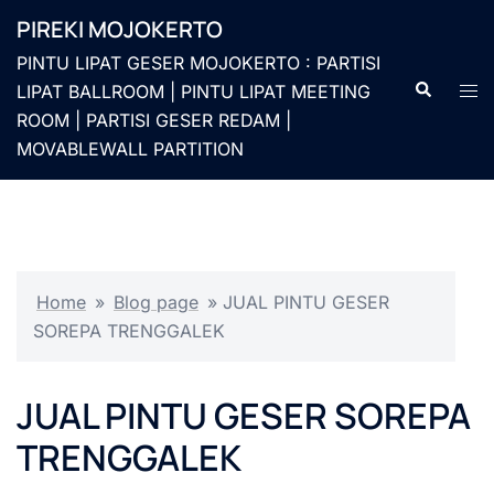
Langsung
PIREKI MOJOKERTO
ke
PINTU LIPAT GESER MOJOKERTO : PARTISI
isi
Cari
Men
LIPAT BALLROOM | PINTU LIPAT MEETING
togg
ROOM | PARTISI GESER REDAM |
MOVABLEWALL PARTITION
Home
»
Blog page
»
JUAL PINTU GESER
SOREPA TRENGGALEK
JUAL PINTU GESER SOREPA
TRENGGALEK