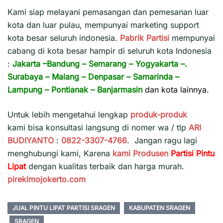
Kami siap melayani pemasangan dan pemesanan luar
kota dan luar pulau, mempunyai marketing support
kota besar seluruh indonesia.
Pabrik Partisi
mempunyai
cabang di kota besar hampir di seluruh kota Indonesia
:
Jakarta
–
Bandung
–
Semarang
–
Yogyakarta
–.
Surabaya
–
Malang
–
Denpasar
–
Samarinda
–
Lampung
–
Pontianak
–
Banjarmasin
dan kota lainnya.
Untuk lebih mengetahui lengkap
produk-produk
kami bisa konsultasi langsung di nomer wa / tlp
ARI
BUDIYANTO
:
0822-3307-4766
. Jangan ragu lagi
menghubungi kami, Karena
kami
Produsen
Partisi Pintu
Lipat
dengan kualitas terbaik dan harga murah.
pirekimojokerto.com
JUAL PINTU LIPAT PARTISI SRAGEN
KABUPATEN SRAGEN
SRAGEN