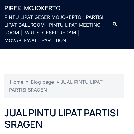
Langsung
PIREKI MOJOKERTO
ke
PINTU LIPAT GESER MOJOKERTO : PARTISI
isi
Cari
Men
LIPAT BALLROOM | PINTU LIPAT MEETING
togg
ROOM | PARTISI GESER REDAM |
MOVABLEWALL PARTITION
Home
»
Blog page
»
JUAL PINTU LIPAT
PARTISI SRAGEN
JUAL PINTU LIPAT PARTISI
SRAGEN