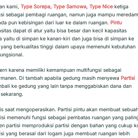
lan kami,
Type Sorepa
,
Type Samowa
,
Type Nice
ketiga
ungsi sebagai pembagi ruangan, namun juga mampu mereda
 ada pun kebisingan dari luar ke dalam ruangan.
Pintu
itas dapat di atur yaitu bisa besar dan kecil kapasitas
yaitu di simpan ke kanan-kiri dan juga bisa di simpan ke
pat yang berkualitas tinggi dalam upaya memenuhi kebutuhan
fungsional.
ern karena memiliki kemampuan multifungsi sebagai
ermanen. Di tambah apabila gedung masih menyewa
Partisi
mbali ke gedung yang lain tanpa menggabiskan dana dan
 sekarang.
is saat mengoperasikan. Partisi pintu akan membuat sebua
artisi memenuhi fungsi sebagai pembatas ruangan yang palin
sen partisi memproduksi partisi dengan bahan yang cukup k
tisi yang berasal dari logam juga membuat ruangan lebih