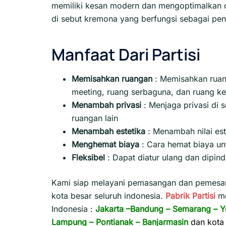
memiliki kesan modern dan mengoptimalkan d
di sebut kremona yang berfungsi sebagai pen
Manfaat Dari Partisi
Memisahkan ruangan
: Memisahkan ruang
meeting, ruang serbaguna, dan ruang ke
Menambah privasi
:
Menjaga privasi di 
ruangan lain
Menambah estetika
:
Menambah nilai est
Menghemat biaya
:
Cara hemat biaya un
Fleksibel
:
Dapat diatur ulang dan dipin
Kami siap melayani pemasangan dan pemesana
kota besar seluruh indonesia.
Pabrik Partisi
m
Indonesia :
Jakarta
–
Bandung
–
Semarang
–
Y
Lampung
–
Pontianak
–
Banjarmasin
dan kota 