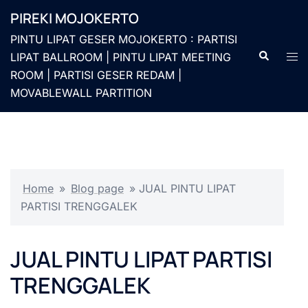
Langsung
PIREKI MOJOKERTO
ke
PINTU LIPAT GESER MOJOKERTO : PARTISI
isi
Cari
Men
LIPAT BALLROOM | PINTU LIPAT MEETING
togg
ROOM | PARTISI GESER REDAM |
MOVABLEWALL PARTITION
Home
»
Blog page
»
JUAL PINTU LIPAT
PARTISI TRENGGALEK
JUAL PINTU LIPAT PARTISI
TRENGGALEK