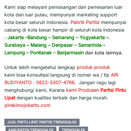
Kami siap melayani pemasangan dan pemesanan luar
kota dan luar pulau, mempunyai marketing support
kota besar seluruh indonesia.
Pabrik Partisi
mempunyai
cabang di kota besar hampir di seluruh kota Indonesia
:
Jakarta
–
Bandung
–
Semarang
–
Yogyakarta
–.
Surabaya
–
Malang
–
Denpasar
–
Samarinda
–
Lampung
–
Pontianak
–
Banjarmasin
dan kota lainnya.
Untuk lebih mengetahui lengkap
produk-produk
kami bisa konsultasi langsung di nomer wa / tlp
ARI
BUDIYANTO
:
0822-3307-4766
. Jangan ragu lagi
menghubungi kami, Karena
kami
Produsen
Partisi Pintu
Lipat
dengan kualitas terbaik dan harga murah.
pirekimojokerto.com
JUAL PINTU LIPAT PARTISI TRENGGALEK
KABUPATEN TRENGGALEK
TRENGGALEK