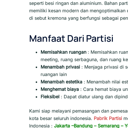
seperti besi ringan dan aluminium. Bahan par
memiliki kesan modern dan mengoptimalkan d
di sebut kremona yang berfungsi sebagai pen
Manfaat Dari Partisi
Memisahkan ruangan
: Memisahkan ruang
meeting, ruang serbaguna, dan ruang ke
Menambah privasi
:
Menjaga privasi di 
ruangan lain
Menambah estetika
:
Menambah nilai est
Menghemat biaya
:
Cara hemat biaya un
Fleksibel
:
Dapat diatur ulang dan dipin
Kami siap melayani pemasangan dan pemesana
kota besar seluruh indonesia.
Pabrik Partisi
m
Indonesia :
Jakarta
–
Bandung
–
Semarang
–
Y