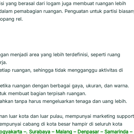
tisi yang berasal dari logam juga membuat ruangan lebih
alam pemabagian ruangan. Penguatan untuk partisi biasan
opang rel.
an menjadi area yang lebih terdefinisi, seperti ruang
rja.
setiap ruangan, sehingga tidak mengganggu aktivitas di
etika ruangan dengan berbagai gaya, ukuran, dan warna.
tuk membuat bagian terpisah ruangan.
dahkan tanpa harus mengeluarkan tenaga dan uang lebih.
n luar kota dan luar pulau, mempunyai marketing support
empunyai cabang di kota besar hampir di seluruh kota
ogyakarta
–.
Surabaya
–
Malang
–
Denpasar
–
Samarinda
–