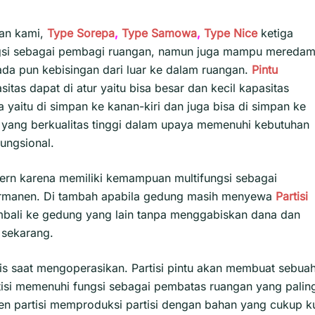
lan kami,
Type Sorepa
,
Type Samowa
,
Type Nice
ketiga
ungsi sebagai pembagi ruangan, namun juga mampu mereda
 ada pun kebisingan dari luar ke dalam ruangan.
Pintu
itas dapat di atur yaitu bisa besar dan kecil kapasitas
yaitu di simpan ke kanan-kiri dan juga bisa di simpan ke
pat yang berkualitas tinggi dalam upaya memenuhi kebutuhan
fungsional.
ern karena memiliki kemampuan multifungsi sebagai
ermanen. Di tambah apabila gedung masih menyewa
Partisi
mbali ke gedung yang lain tanpa menggabiskan dana dan
 sekarang.
is saat mengoperasikan. Partisi pintu akan membuat sebua
artisi memenuhi fungsi sebagai pembatas ruangan yang palin
sen partisi memproduksi partisi dengan bahan yang cukup k