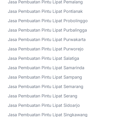
Jasa Pembuatan Pintu Lipat Pemalang
Jasa Pembuatan Pintu Lipat Pontianak
Jasa Pembuatan Pintu Lipat Probolinggo
Jasa Pembuatan Pintu Lipat Purbalingga
Jasa Pembuatan Pintu Lipat Purwakarta
Jasa Pembuatan Pintu Lipat Purworejo
Jasa Pembuatan Pintu Lipat Salatiga
Jasa Pembuatan Pintu Lipat Samarinda
Jasa Pembuatan Pintu Lipat Sampang
Jasa Pembuatan Pintu Lipat Semarang
Jasa Pembuatan Pintu Lipat Serang
Jasa Pembuatan Pintu Lipat Sidoarjo
Jasa Pembuatan Pintu Lipat Singkawang