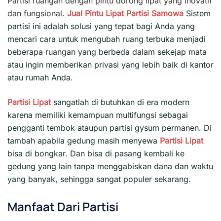
Partisi ruangan dengan pintu dorong lipat yang inovatif
dan fungsional.
Jual Pintu Lipat
Partisi
Samowa
Sistem
partisi ini adalah solusi yang tepat bagi Anda yang
mencari cara untuk mengubah ruang terbuka menjadi
beberapa ruangan yang berbeda dalam sekejap mata
atau ingin memberikan privasi yang lebih baik di kantor
atau rumah Anda.
Partisi Lipat
sangatlah di butuhkan di era modern
karena memiliki kemampuan multifungsi sebagai
pengganti tembok ataupun partisi gysum permanen. Di
tambah apabila gedung masih menyewa
Partisi Lipat
bisa di bongkar. Dan bisa di pasang kembali ke
gedung yang lain tanpa menggabiskan dana dan waktu
yang banyak, sehingga sangat populer sekarang.
Manfaat Dari Partisi