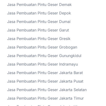
Jasa Pembuatan Pintu Geser Demak
Jasa Pembuatan Pintu Geser Depok
Jasa Pembuatan Pintu Geser Dumai
Jasa Pembuatan Pintu Geser Garut
Jasa Pembuatan Pintu Geser Gresik
Jasa Pembuatan Pintu Geser Grobogan
Jasa Pembuatan Pintu Geser Gunungkidul
Jasa Pembuatan Pintu Geser Indramayu
Jasa Pembuatan Pintu Geser Jakarta Barat
Jasa Pembuatan Pintu Geser Jakarta Pusat
Jasa Pembuatan Pintu Geser Jakarta Selatan
Jasa Pembuatan Pintu Geser Jakarta Timur