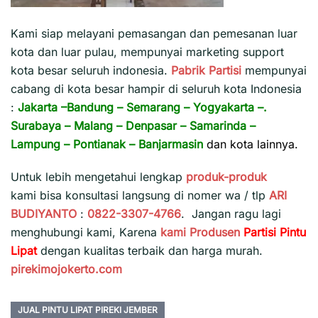
Kami siap melayani pemasangan dan pemesanan luar
kota dan luar pulau, mempunyai marketing support
kota besar seluruh indonesia.
Pabrik Partisi
mempunyai
cabang di kota besar hampir di seluruh kota Indonesia
:
Jakarta
–
Bandung
–
Semarang
–
Yogyakarta
–.
Surabaya
–
Malang
–
Denpasar
–
Samarinda
–
Lampung
–
Pontianak
–
Banjarmasin
dan kota lainnya.
Untuk lebih mengetahui lengkap
produk-produk
kami bisa konsultasi langsung di nomer wa / tlp
ARI
BUDIYANTO
:
0822-3307-4766
. Jangan ragu lagi
menghubungi kami, Karena
kami
Produsen
Partisi Pintu
Lipat
dengan kualitas terbaik dan harga murah.
pirekimojokerto.com
JUAL PINTU LIPAT PIREKI JEMBER