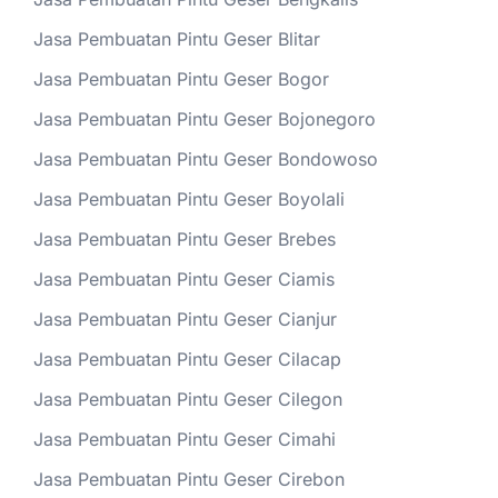
Jasa Pembuatan Pintu Geser Blitar
Jasa Pembuatan Pintu Geser Bogor
Jasa Pembuatan Pintu Geser Bojonegoro
Jasa Pembuatan Pintu Geser Bondowoso
Jasa Pembuatan Pintu Geser Boyolali
Jasa Pembuatan Pintu Geser Brebes
Jasa Pembuatan Pintu Geser Ciamis
Jasa Pembuatan Pintu Geser Cianjur
Jasa Pembuatan Pintu Geser Cilacap
Jasa Pembuatan Pintu Geser Cilegon
Jasa Pembuatan Pintu Geser Cimahi
Jasa Pembuatan Pintu Geser Cirebon