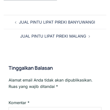
Navigasi
JUAL PINTU LIPAT PIREKI BANYUWANGI
Tulisan
JUAL PINTU LIPAT PIREKI MALANG
Tinggalkan Balasan
Alamat email Anda tidak akan dipublikasikan.
Ruas yang wajib ditandai
*
Komentar
*