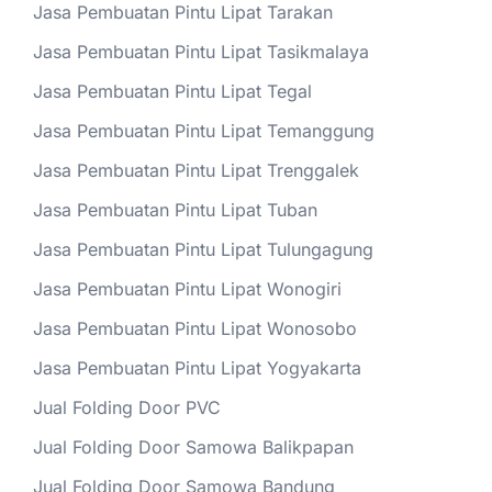
Jasa Pembuatan Pintu Lipat Tarakan
Jasa Pembuatan Pintu Lipat Tasikmalaya
Jasa Pembuatan Pintu Lipat Tegal
Jasa Pembuatan Pintu Lipat Temanggung
Jasa Pembuatan Pintu Lipat Trenggalek
Jasa Pembuatan Pintu Lipat Tuban
Jasa Pembuatan Pintu Lipat Tulungagung
Jasa Pembuatan Pintu Lipat Wonogiri
Jasa Pembuatan Pintu Lipat Wonosobo
Jasa Pembuatan Pintu Lipat Yogyakarta
Jual Folding Door PVC
Jual Folding Door Samowa Balikpapan
Jual Folding Door Samowa Bandung