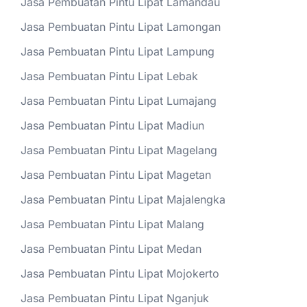
Jasa Pembuatan Pintu Lipat Lamandau
Jasa Pembuatan Pintu Lipat Lamongan
Jasa Pembuatan Pintu Lipat Lampung
Jasa Pembuatan Pintu Lipat Lebak
Jasa Pembuatan Pintu Lipat Lumajang
Jasa Pembuatan Pintu Lipat Madiun
Jasa Pembuatan Pintu Lipat Magelang
Jasa Pembuatan Pintu Lipat Magetan
Jasa Pembuatan Pintu Lipat Majalengka
Jasa Pembuatan Pintu Lipat Malang
Jasa Pembuatan Pintu Lipat Medan
Jasa Pembuatan Pintu Lipat Mojokerto
Jasa Pembuatan Pintu Lipat Nganjuk