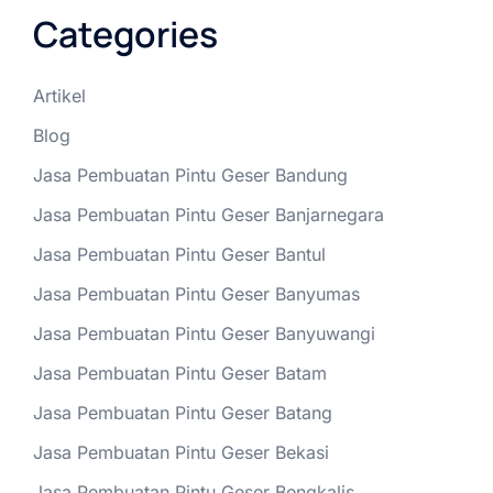
Categories
Artikel
Blog
Jasa Pembuatan Pintu Geser Bandung
Jasa Pembuatan Pintu Geser Banjarnegara
Jasa Pembuatan Pintu Geser Bantul
Jasa Pembuatan Pintu Geser Banyumas
Jasa Pembuatan Pintu Geser Banyuwangi
Jasa Pembuatan Pintu Geser Batam
Jasa Pembuatan Pintu Geser Batang
Jasa Pembuatan Pintu Geser Bekasi
Jasa Pembuatan Pintu Geser Bengkalis