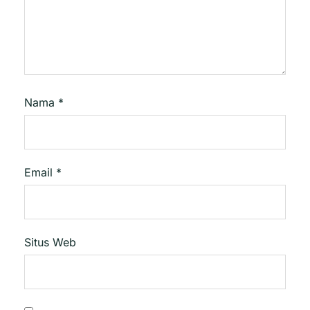
Nama
*
Email
*
Situs Web