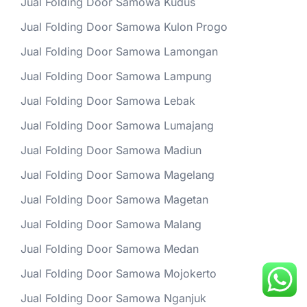
Jual Folding Door Samowa Kudus
Jual Folding Door Samowa Kulon Progo
Jual Folding Door Samowa Lamongan
Jual Folding Door Samowa Lampung
Jual Folding Door Samowa Lebak
Jual Folding Door Samowa Lumajang
Jual Folding Door Samowa Madiun
Jual Folding Door Samowa Magelang
Jual Folding Door Samowa Magetan
Jual Folding Door Samowa Malang
Jual Folding Door Samowa Medan
Jual Folding Door Samowa Mojokerto
Jual Folding Door Samowa Nganjuk