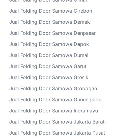
Jual Folding Door Samowa Cirebon
Jual Folding Door Samowa Demak
Jual Folding Door Samowa Denpasar
Jual Folding Door Samowa Depok
Jual Folding Door Samowa Dumai
Jual Folding Door Samowa Garut
Jual Folding Door Samowa Gresik
Jual Folding Door Samowa Grobogan
Jual Folding Door Samowa Gunungkidul
Jual Folding Door Samowa Indramayu
Jual Folding Door Samowa Jakarta Barat
Jual Folding Door Samowa Jakarta Pusat