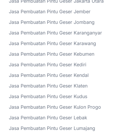
Jasa Pembuatan Pintu Geser Jakarta Utara
Jasa Pembuatan Pintu Geser Jember
Jasa Pembuatan Pintu Geser Jombang
Jasa Pembuatan Pintu Geser Karanganyar
Jasa Pembuatan Pintu Geser Karawang
Jasa Pembuatan Pintu Geser Kebumen
Jasa Pembuatan Pintu Geser Kediri
Jasa Pembuatan Pintu Geser Kendal
Jasa Pembuatan Pintu Geser Klaten
Jasa Pembuatan Pintu Geser Kudus
Jasa Pembuatan Pintu Geser Kulon Progo
Jasa Pembuatan Pintu Geser Lebak
Jasa Pembuatan Pintu Geser Lumajang