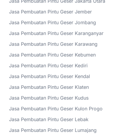
Jasa Pembuatan Pintu Geser Jakarta Utara
Jasa Pembuatan Pintu Geser Jember
Jasa Pembuatan Pintu Geser Jombang
Jasa Pembuatan Pintu Geser Karanganyar
Jasa Pembuatan Pintu Geser Karawang
Jasa Pembuatan Pintu Geser Kebumen
Jasa Pembuatan Pintu Geser Kediri
Jasa Pembuatan Pintu Geser Kendal
Jasa Pembuatan Pintu Geser Klaten
Jasa Pembuatan Pintu Geser Kudus
Jasa Pembuatan Pintu Geser Kulon Progo
Jasa Pembuatan Pintu Geser Lebak
Jasa Pembuatan Pintu Geser Lumajang