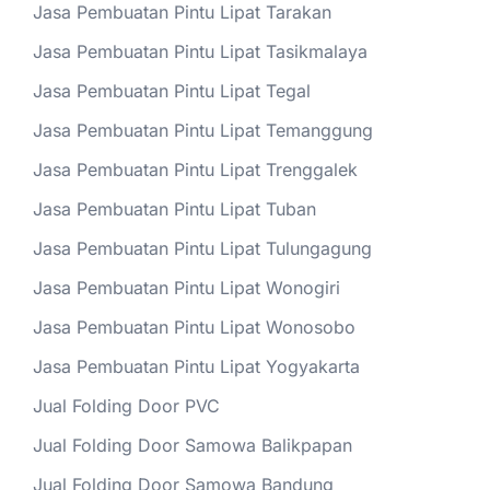
Jasa Pembuatan Pintu Lipat Tarakan
Jasa Pembuatan Pintu Lipat Tasikmalaya
Jasa Pembuatan Pintu Lipat Tegal
Jasa Pembuatan Pintu Lipat Temanggung
Jasa Pembuatan Pintu Lipat Trenggalek
Jasa Pembuatan Pintu Lipat Tuban
Jasa Pembuatan Pintu Lipat Tulungagung
Jasa Pembuatan Pintu Lipat Wonogiri
Jasa Pembuatan Pintu Lipat Wonosobo
Jasa Pembuatan Pintu Lipat Yogyakarta
Jual Folding Door PVC
Jual Folding Door Samowa Balikpapan
Jual Folding Door Samowa Bandung