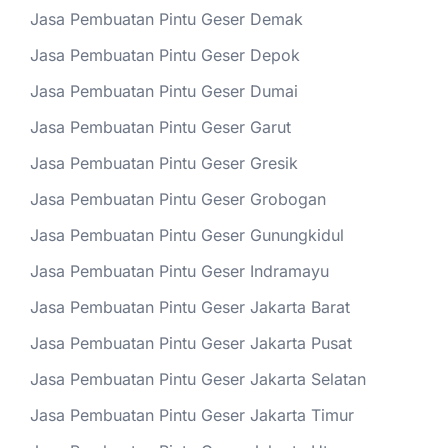
Jasa Pembuatan Pintu Geser Demak
Jasa Pembuatan Pintu Geser Depok
Jasa Pembuatan Pintu Geser Dumai
Jasa Pembuatan Pintu Geser Garut
Jasa Pembuatan Pintu Geser Gresik
Jasa Pembuatan Pintu Geser Grobogan
Jasa Pembuatan Pintu Geser Gunungkidul
Jasa Pembuatan Pintu Geser Indramayu
Jasa Pembuatan Pintu Geser Jakarta Barat
Jasa Pembuatan Pintu Geser Jakarta Pusat
Jasa Pembuatan Pintu Geser Jakarta Selatan
Jasa Pembuatan Pintu Geser Jakarta Timur