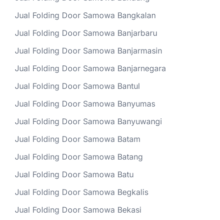
Jual Folding Door Samowa Bangkalan
Jual Folding Door Samowa Banjarbaru
Jual Folding Door Samowa Banjarmasin
Jual Folding Door Samowa Banjarnegara
Jual Folding Door Samowa Bantul
Jual Folding Door Samowa Banyumas
Jual Folding Door Samowa Banyuwangi
Jual Folding Door Samowa Batam
Jual Folding Door Samowa Batang
Jual Folding Door Samowa Batu
Jual Folding Door Samowa Begkalis
Jual Folding Door Samowa Bekasi