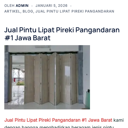
OLEH
ADMIN
JANUARI 5, 2026
ARTIKEL
,
BLOG
,
JUAL PINTU LIPAT PIREKI PANGANDARAN
Jual Pintu Lipat Pireki Pangandaran
#1 Jawa Barat
Jual Pintu Lipat Pireki Pangandaran #1
Jawa Barat
kami
dengan bangga menghadirkan beragam jenis pintu