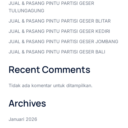
JUAL & PASANG PINTU PARTISI GESER
TULUNGAGUNG
JUAL & PASANG PINTU PARTISI GESER BLITAR
JUAL & PASANG PINTU PARTISI GESER KEDIRI
JUAL & PASANG PINTU PARTISI GESER JOMBANG
JUAL & PASANG PINTU PARTISI GESER BALI
Recent Comments
Tidak ada komentar untuk ditampilkan.
Archives
Januari 2026