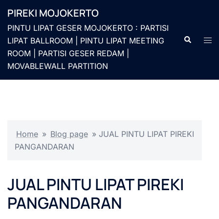
Langsung
PIREKI MOJOKERTO
ke
PINTU LIPAT GESER MOJOKERTO : PARTISI
isi
Cari
Men
LIPAT BALLROOM | PINTU LIPAT MEETING
togg
ROOM | PARTISI GESER REDAM |
MOVABLEWALL PARTITION
Home
»
Blog page
»
JUAL PINTU LIPAT PIREKI
PANGANDARAN
JUAL PINTU LIPAT PIREKI
PANGANDARAN