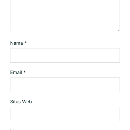
Nama
*
Email
*
Situs Web