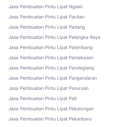
Jasa Pembuatan Pintu Lipat Ngawi
Jasa Pembuatan Pintu Lipat Pacitan
Jasa Pembuatan Pintu Lipat Padang
Jasa Pembuatan Pintu Lipat Palangka Raya
Jasa Pembuatan Pintu Lipat Palembang
Jasa Pembuatan Pintu Lipat Pamekasan
Jasa Pembuatan Pintu Lipat Pandeglang
Jasa Pembuatan Pintu Lipat Pangandaran
Jasa Pembuatan Pintu Lipat Pasuruan
Jasa Pembuatan Pintu Lipat Pati
Jasa Pembuatan Pintu Lipat Pekalongan
Jasa Pembuatan Pintu Lipat Pekanbaru