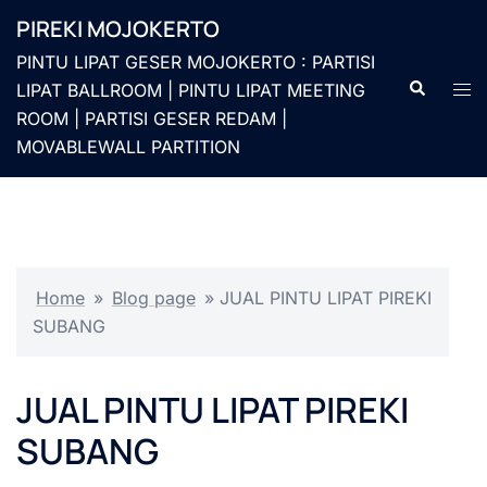
Langsung
PIREKI MOJOKERTO
ke
PINTU LIPAT GESER MOJOKERTO : PARTISI
isi
Cari
Men
LIPAT BALLROOM | PINTU LIPAT MEETING
togg
ROOM | PARTISI GESER REDAM |
MOVABLEWALL PARTITION
Home
»
Blog page
»
JUAL PINTU LIPAT PIREKI
SUBANG
JUAL PINTU LIPAT PIREKI
SUBANG