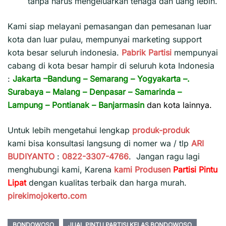
tanpa harus mengeluarkan tenaga dan uang lebih.
Kami siap melayani pemasangan dan pemesanan luar
kota dan luar pulau, mempunyai marketing support
kota besar seluruh indonesia.
Pabrik Partisi
mempunyai
cabang di kota besar hampir di seluruh kota Indonesia
:
Jakarta
–
Bandung
–
Semarang
–
Yogyakarta
–.
Surabaya
–
Malang
–
Denpasar
–
Samarinda
–
Lampung
–
Pontianak
–
Banjarmasin
dan kota lainnya.
Untuk lebih mengetahui lengkap
produk-produk
kami bisa konsultasi langsung di nomer wa / tlp
ARI
BUDIYANTO
:
0822-3307-4766
. Jangan ragu lagi
menghubungi kami, Karena
kami
Produsen
Partisi Pintu
Lipat
dengan kualitas terbaik dan harga murah.
pirekimojokerto.com
BONDOWOSO
JUAL PINTU PARTISI KELAS BONDOWOSO