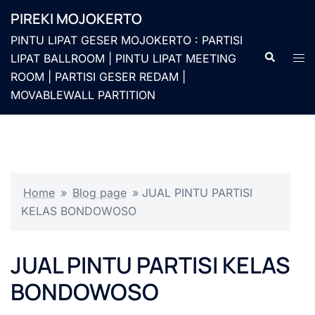
Langsung
PIREKI MOJOKERTO
ke
PINTU LIPAT GESER MOJOKERTO : PARTISI
isi
Cari
Men
LIPAT BALLROOM | PINTU LIPAT MEETING
togg
ROOM | PARTISI GESER REDAM |
MOVABLEWALL PARTITION
Home
»
Blog page
»
JUAL PINTU PARTISI
KELAS BONDOWOSO
JUAL PINTU PARTISI KELAS
BONDOWOSO