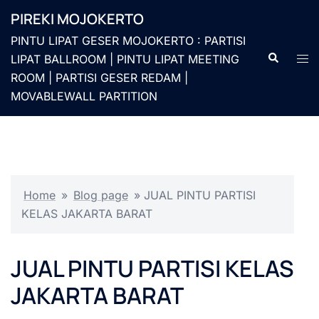
Langsung
PIREKI MOJOKERTO
ke
PINTU LIPAT GESER MOJOKERTO : PARTISI
isi
Cari
Men
LIPAT BALLROOM | PINTU LIPAT MEETING
togg
ROOM | PARTISI GESER REDAM |
MOVABLEWALL PARTITION
Home
»
Blog page
»
JUAL PINTU PARTISI
KELAS JAKARTA BARAT
JUAL PINTU PARTISI KELAS
JAKARTA BARAT