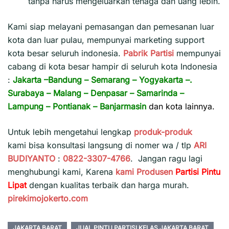
tanpa harus mengeluarkan tenaga dan uang lebih.
Kami siap melayani pemasangan dan pemesanan luar
kota dan luar pulau, mempunyai marketing support
kota besar seluruh indonesia.
Pabrik Partisi
mempunyai
cabang di kota besar hampir di seluruh kota Indonesia
:
Jakarta
–
Bandung
–
Semarang
–
Yogyakarta
–.
Surabaya
–
Malang
–
Denpasar
–
Samarinda
–
Lampung
–
Pontianak
–
Banjarmasin
dan kota lainnya.
Untuk lebih mengetahui lengkap
produk-produk
kami bisa konsultasi langsung di nomer wa / tlp
ARI
BUDIYANTO
:
0822-3307-4766
. Jangan ragu lagi
menghubungi kami, Karena
kami
Produsen
Partisi Pintu
Lipat
dengan kualitas terbaik dan harga murah.
pirekimojokerto.com
JAKARTA BARAT
JUAL PINTU PARTISI KELAS JAKARTA BARAT