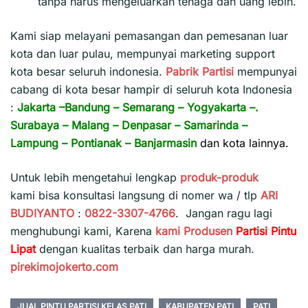
tanpa harus mengeluarkan tenaga dan uang lebih.
Kami siap melayani pemasangan dan pemesanan luar
kota dan luar pulau, mempunyai marketing support
kota besar seluruh indonesia.
Pabrik Partisi
mempunyai
cabang di kota besar hampir di seluruh kota Indonesia
:
Jakarta
–
Bandung
–
Semarang
–
Yogyakarta
–.
Surabaya
–
Malang
–
Denpasar
–
Samarinda
–
Lampung
–
Pontianak
–
Banjarmasin
dan kota lainnya.
Untuk lebih mengetahui lengkap
produk-produk
kami bisa konsultasi langsung di nomer wa / tlp
ARI
BUDIYANTO
:
0822-3307-4766
. Jangan ragu lagi
menghubungi kami, Karena
kami
Produsen
Partisi Pintu
Lipat
dengan kualitas terbaik dan harga murah.
pirekimojokerto.com
JUAL PINTU PARTISI KELAS PATI
KABUPATEN PATI
PATI