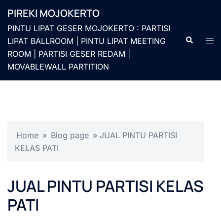
Langsung
PIREKI MOJOKERTO
ke
PINTU LIPAT GESER MOJOKERTO : PARTISI
isi
Cari
Men
LIPAT BALLROOM | PINTU LIPAT MEETING
togg
ROOM | PARTISI GESER REDAM |
MOVABLEWALL PARTITION
Home
»
Blog page
»
JUAL PINTU PARTISI
KELAS PATI
JUAL PINTU PARTISI KELAS
PATI