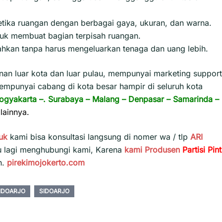
etika ruangan dengan berbagai gaya, ukuran, dan warna.
tuk membuat bagian terpisah ruangan.
ahkan tanpa harus mengeluarkan tenaga dan uang lebih.
n luar kota dan luar pulau, mempunyai marketing support
empunyai cabang di kota besar hampir di seluruh kota
ogyakarta
–.
Surabaya
–
Malang
–
Denpasar
–
Samarinda
–
lainnya.
uk
kami bisa konsultasi langsung di nomer wa / tlp
ARI
u lagi menghubungi kami, Karena
kami
Produsen
Partisi Pin
h.
pirekimojokerto.com
IDOARJO
SIDOARJO