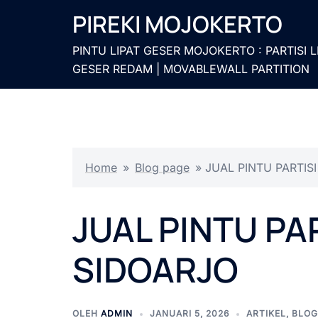
Langsung
PIREKI MOJOKERTO
ke
isi
PINTU LIPAT GESER MOJOKERTO : PARTISI L
GESER REDAM | MOVABLEWALL PARTITION
Home
»
Blog page
»
JUAL PINTU PARTIS
JUAL PINTU PA
SIDOARJO
OLEH
ADMIN
JANUARI 5, 2026
ARTIKEL
,
BLOG