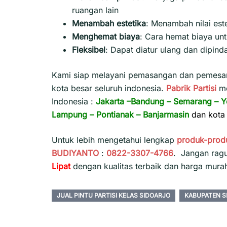
ruangan lain
Menambah estetika
:
Menambah nilai est
Menghemat biaya
:
Cara hemat biaya un
Fleksibel
:
Dapat diatur ulang dan dipind
Kami siap melayani pemasangan dan pemesana
kota besar seluruh indonesia.
Pabrik Partisi
m
Indonesia :
Jakarta
–
Bandung
–
Semarang
–
Y
Lampung
–
Pontianak
–
Banjarmasin
dan kota 
Untuk lebih mengetahui lengkap
produk-prod
BUDIYANTO
:
0822-3307-4766
. Jangan rag
Lipat
dengan kualitas terbaik dan harga mura
JUAL PINTU PARTISI KELAS SIDOARJO
KABUPATEN S