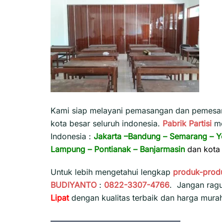
Kami siap melayani pemasangan dan pemesana
kota besar seluruh indonesia.
Pabrik Partisi
m
Indonesia :
Jakarta
–
Bandung
–
Semarang
–
Y
Lampung
–
Pontianak
–
Banjarmasin
dan kota 
Untuk lebih mengetahui lengkap
produk-prod
BUDIYANTO
:
0822-3307-4766
. Jangan rag
Lipat
dengan kualitas terbaik dan harga mura