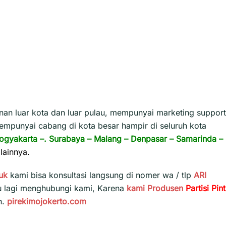
n luar kota dan luar pulau, mempunyai marketing support
empunyai cabang di kota besar hampir di seluruh kota
ogyakarta
–.
Surabaya
–
Malang
–
Denpasar
–
Samarinda
–
lainnya.
uk
kami bisa konsultasi langsung di nomer wa / tlp
ARI
u lagi menghubungi kami, Karena
kami
Produsen
Partisi Pin
h.
pirekimojokerto.com