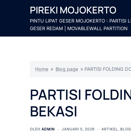
Langsung
PIREKI MOJOKERTO
ke
isi
PINTU LIPAT GESER MOJOKERTO : PARTISI L
GESER REDAM | MOVABLEWALL PARTITION
Home
»
Blog page
»
PARTISI FOLDING 
PARTISI FOLD
BEKASI
OLEH
ADMIN
JANUARI 5, 2026
ARTIKEL
,
BLOG