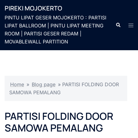
Langsung
PIREKI MOJOKERTO
ke
PINTU LIPAT GESER MOJOKERTO : PARTISI
isi
Cari
Men
LIPAT BALLROOM | PINTU LIPAT MEETING
togg
ROOM | PARTISI GESER REDAM |
MOVABLEWALL PARTITION
Home
»
Blog page
»
PARTISI FOLDING DOOR
SAMOWA PEMALANG
PARTISI FOLDING DOOR
SAMOWA PEMALANG