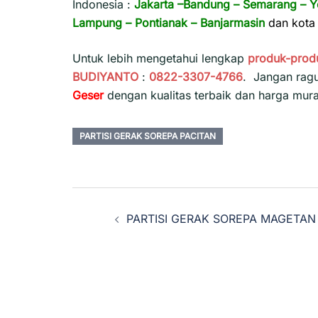
Indonesia :
Jakarta
–
Bandung
–
Semarang
–
Y
Lampung
–
Pontianak
–
Banjarmasin
dan kota 
Untuk lebih mengetahui lengkap
produk-prod
BUDIYANTO
:
0822-3307-4766
. Jangan rag
Geser
dengan kualitas terbaik dan harga mur
PARTISI GERAK SOREPA PACITAN
Navigasi
PARTISI GERAK SOREPA MAGETAN
Tulisan