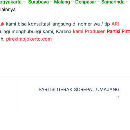
ogyakarta
–.
Surabaya
–
Malang
–
Denpasar
–
Samarinda
–
lainnya
uk
kami bisa konsultasi langsung di nomer wa / tlp
ARI
u lagi menghubungi kami, Karena
kami
Produsen
Partisi Pin
ah.
pirekimojokerto.com
PARTISI GERAK SOREPA LUMAJANG