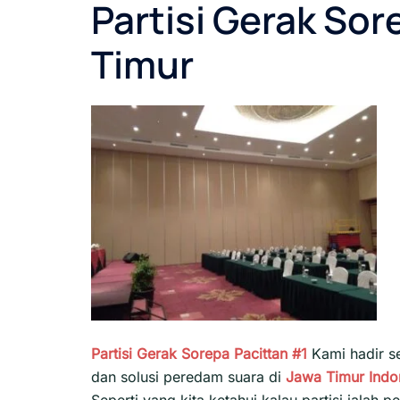
Partisi Gerak So
Timur
Partisi Gerak Sorepa Pacittan #1
Kami hadir s
dan solusi peredam suara di
Jawa Timur
Indo
Seperti yang kita ketahui kalau partisi iala