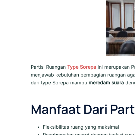
Partisi Ruangan
Type Sorepa
ini merupakan P
menjawab kebutuhan pembagian ruangan agar 
dari type Sorepa mampu
meredam suara
den
Manfaat Dari Part
Fleksibilitas ruang yang maksimal
Penghematan energi dengan isolasi suara