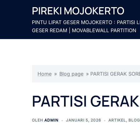
Langsung
PIREKI MOJOKERTO
ke
isi
PINTU LIPAT GESER MOJOKERTO : PARTISI L
GESER REDAM | MOVABLEWALL PARTITION
Home
»
Blog page
»
PARTISI GERAK SOR
PARTISI GERA
OLEH
ADMIN
JANUARI 5, 2026
ARTIKEL
,
BLOG