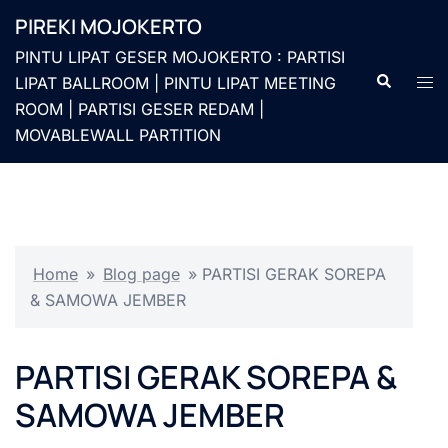
Langsung
PIREKI MOJOKERTO
ke
PINTU LIPAT GESER MOJOKERTO : PARTISI
isi
Cari
Men
LIPAT BALLROOM | PINTU LIPAT MEETING
togg
ROOM | PARTISI GESER REDAM |
MOVABLEWALL PARTITION
Home
»
Blog page
»
PARTISI GERAK SOREPA
& SAMOWA JEMBER
PARTISI GERAK SOREPA &
SAMOWA JEMBER