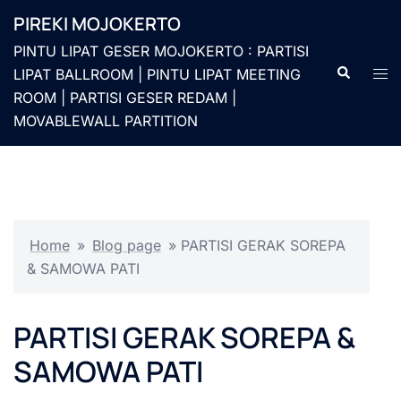
Langsung
PIREKI MOJOKERTO
ke
PINTU LIPAT GESER MOJOKERTO : PARTISI
isi
Cari
Men
LIPAT BALLROOM | PINTU LIPAT MEETING
togg
ROOM | PARTISI GESER REDAM |
MOVABLEWALL PARTITION
Home
»
Blog page
»
PARTISI GERAK SOREPA
& SAMOWA PATI
PARTISI GERAK SOREPA &
SAMOWA PATI