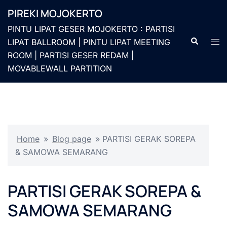
Langsung
PIREKI MOJOKERTO
ke
PINTU LIPAT GESER MOJOKERTO : PARTISI
isi
Cari
Men
LIPAT BALLROOM | PINTU LIPAT MEETING
togg
ROOM | PARTISI GESER REDAM |
MOVABLEWALL PARTITION
Home
»
Blog page
»
PARTISI GERAK SOREPA
& SAMOWA SEMARANG
PARTISI GERAK SOREPA &
SAMOWA SEMARANG