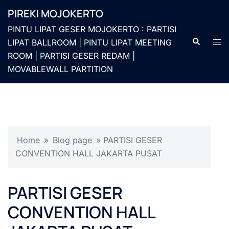
Langsung
PIREKI MOJOKERTO
ke
PINTU LIPAT GESER MOJOKERTO : PARTISI
isi
Cari
Men
LIPAT BALLROOM | PINTU LIPAT MEETING
togg
ROOM | PARTISI GESER REDAM |
MOVABLEWALL PARTITION
Home
»
Blog page
»
PARTISI GESER
CONVENTION HALL JAKARTA PUSAT
PARTISI GESER
CONVENTION HALL